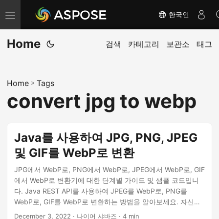
한국인
내
비
Home
게
검색
카테고리
보관소
태그
이
션
Home
»
Tags
전
convert jpg to webp
환
Java를 사용하여 JPG, PNG, JPEG
및 GIF를 WebP로 변환
JPG에서 WebP로, PNG에서 WebP로, JPEG에서 WebP로, GIF
에서 WebP로 변환기에 대한 단계별 가이드 및 샘플 코드입니
다. Java REST API를 사용하여 JPEG를 WebP로, PNG를
WebP로, GIF를 WebP로 변환하는 방법을 알아보세요. 자신만
의 JPG to WebP 변환기 또는 PNG to WebP 변환기를 개발하
December 3, 2022
· 나이어 샤바즈 · 4 min