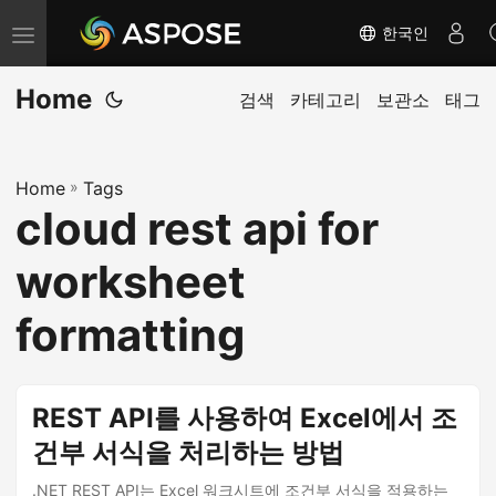
한국인
내
비
Home
게
검색
카테고리
보관소
태그
이
션
Home
»
Tags
전
cloud rest api for
환
worksheet
formatting
REST API를 사용하여 Excel에서 조
건부 서식을 처리하는 방법
.NET REST API는 Excel 워크시트에 조건부 서식을 적용하는