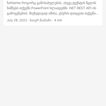
n
ჩართოთ როგორც გამოსახულების, ასევე ტექსტის წყლის
ნიშნები თქვენს PowerPoint სლაიდებში .NET REST API-ის
გამოყენებით. მიუხედავად იმისა, გსურთ დაიცვათ თქვენი
სლაიდები ბრენდინგით, საავტორო უფლებების შესახებ
July 28, 2023
· ნაიერ შაჰბაზი · 4 min
ინფორმაცია, ან უბრალოდ დაამატოთ
პროფესიონალიზმი, ჩვენი ნაბიჯ-ნაბიჯ ინსტრუქციები
დაგეხმარებათ ამ პროცესში, რაც გაადვილებს
ვიზუალურად მიმზიდველი და მორგებული პრეზენტაციების
შექმნას.