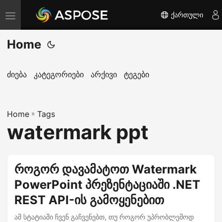
ქართული
T
o
Home
g
g
l
ძიება
კატეგორიები
არქივი
ტეგები
e
n
Home
a
»
Tags
watermark ppt
v
i
g
როგორ დავამატოთ Watermark
a
PowerPoint პრეზენტაციაში .NET
t
i
REST API-ის გამოყენებით
o
ამ სტატიაში ჩვენ გაჩვენებთ, თუ როგორ უპრობლემოდ