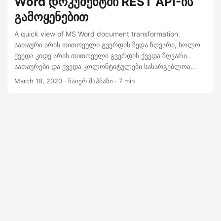
Word დოკუმენტში REST API-ის
n
გამოყენებით
A quick view of MS Word document transformation.
სათაური არის თითოეული გვერდის ზედა ზღვარი, ხოლო
ქვედა კიდე არის თითოეული გვერდის ქვედა ზღვარი.
სათაურები და ქვედა კოლონტიტულები სასარგებლოა
ინფორმაციის ჩასართავად, რომლის ჩვენებაც გსურთ
March 18, 2020
· ნაიერ შაჰბაზი · 7 min
დოკუმენტის ყველა გვერდზე, როგორიცაა თქვენი სახელი,
თარიღები, დოკუმენტის სათაური, გვერდის ნომრები ან
დოკუმენტების უარყოფა. MS Word-ის გამოყენებისას ის
უზრუნველყოფს სათაურის და ქვედა კოლონტიტულის
დამატების შესაძლებლობებს წინასწარ განსაზღვრული
განლაგების საფუძველზე ან საშუალებას გაძლევთ
დაამატოთ მორგებული სათაურები და ქვედა
კოლონტიტული.