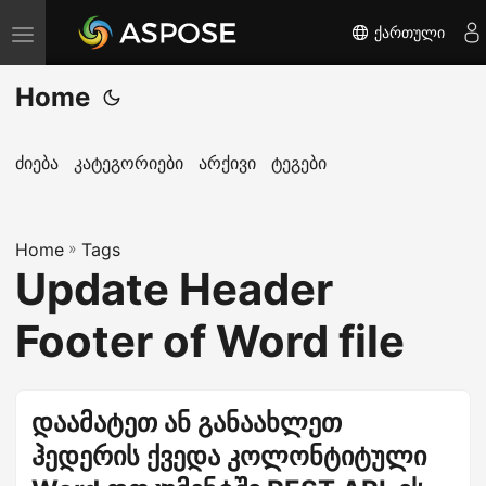
ქართული
T
o
Home
g
g
l
ძიება
კატეგორიები
არქივი
ტეგები
e
n
Home
a
»
Tags
Update Header
v
i
Footer of Word file
g
a
t
დაამატეთ ან განაახლეთ
i
ჰედერის ქვედა კოლონტიტული
o