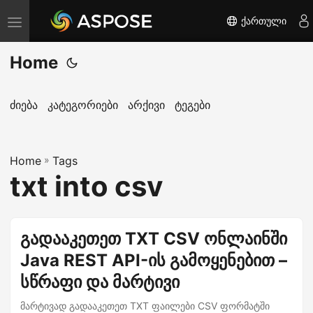
ქართული
T
o
Home
g
g
l
ძიება
კატეგორიები
არქივი
ტეგები
e
n
Home
a
»
Tags
txt into csv
v
i
g
გადააკეთეთ TXT CSV ონლაინში
a
Java REST API-ის გამოყენებით –
t
i
სწრაფი და მარტივი
o
მარტივად გადააკეთეთ TXT ფაილები CSV ფორმატში