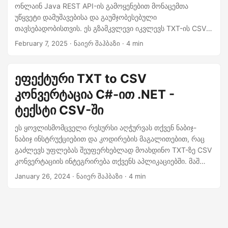
n
ონლაინ Java REST API-ის გამოყენებით მონაცემთა
უწყვეტი დამუშავებისა და გაუმჯობესებული
თავსებადობისთვის. ეს გზამკვლევი იკვლევს TXT-ის CSV-
ში კონვერტაციის სარგებელს, აჩვენებს, თუ როგორ უნდა
February 7, 2025
· ნაიერ შაჰბაზი · 4 min
მოხდეს პროცესის ეფექტურად ავტომატიზაცია მონაცემთა
სტრუქტურისა და სიზუსტის შენარჩუნებისას.
ეფექტური TXT to CSV
კონვერტაცია C#-ით .NET -
ტექსტი CSV-ში
ეს ყოვლისმომცველი რესურსი აღჭურვას თქვენ ნაბიჯ-
ნაბიჯ ინსტრუქციებით და კოდირების მაგალითებით, რაც
გაძლევს უფლებას შეუფერხებლად მოახდინო TXT-ზე CSV
კონვერტაციის ინტეგრირება თქვენს აპლიკაციებში. მაშ
ასე, მოდით ჩავუღრმავდეთ მონაცემთა ტრანსფორმაციის
January 26, 2024
· ნაიერ შაჰბაზი · 4 min
სამყაროს, რადგან გაგიძღვებით მარტივი ტექსტის (TXT)
ფაილების CSV-ში ეფექტურ კონვერტაციაში .NET REST
API-ის გამოყენებით.