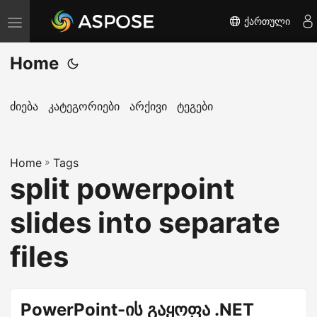
ქართული
T
o
Home
g
g
l
ძიება
კატეგორიები
არქივი
ტეგები
e
n
Home
a
»
Tags
split powerpoint
v
i
slides into separate
g
a
files
t
i
o
PowerPoint-ის გაყოფა .NET