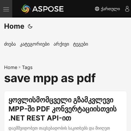
ქართული
T
o
Home
g
g
l
ძიება
კატეგორიები
არქივი
ტეგები
e
n
Home
a
»
Tags
save mpp as pdf
v
i
g
ყოვლისმომცველი გზამკვლევი
a
MPP-ში PDF კონვერტაციისთვის
t
i
.NET REST API-ით
o
დაემშვიდობეთ თავსებადობის საკითხებს და მიიღეთ