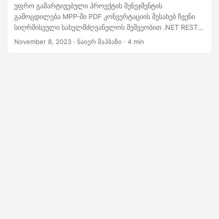
n
უფრო გამარტივებული პროექტის მენეჯმენტის
გამოცდილება MPP-ში PDF კონვერტაციის შესახებ ჩვენი
სიღრმისეული სახელმძღვანელოს მეშვეობით .NET REST
API-ით. აღმოაჩინეთ, თუ როგორ მარტივად გარდაქმნათ
November 8, 2023
· ნაიერ შაჰბაზი · 4 min
თქვენი Microsoft Project ფაილები უნივერსალურად
ხელმისაწვდომ PDF დოკუმენტებად.