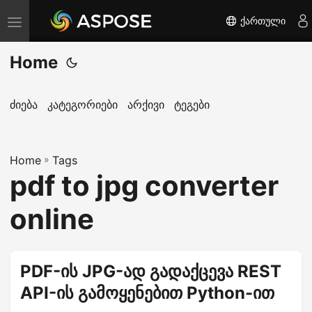
ქართული
T
o
Home
g
g
l
ძიება
კატეგორიები
არქივი
ტეგები
e
n
Home
a
»
Tags
pdf to jpg converter
v
i
online
g
a
t
PDF-ის JPG-ად გადაქცევა REST
i
API-ის გამოყენებით Python-ით
o