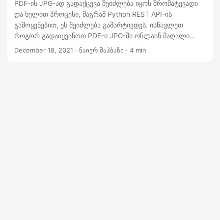
n
PDF-ის JPG-ად გადაქცევა შეიძლება იყოს შრომატევადი
და ხელით პროცესი, მაგრამ Python REST API-ის
გამოყენებით, ეს შეიძლება გამარტივდეს. ისწავლეთ
როგორ გადაიყვანოთ PDF-ი JPG-ში ონლაინ მაღალი
ხარისხით. შეიმუშავეთ ყოვლისმომცველი გაგება ნაბიჯ-
December 18, 2021
· ნაიერ შაჰბაზი · 4 min
ნაბიჯ ინსტრუქციებით და კოდის ნიმუშებით PDF-ის JPG-ად
გადაქცევისთვის ონლაინ. დაემშვიდობეთ ხელით
კონვერტაციას, დაიწყეთ PDF-ის სურათად გადაქცევა
მარტივად!