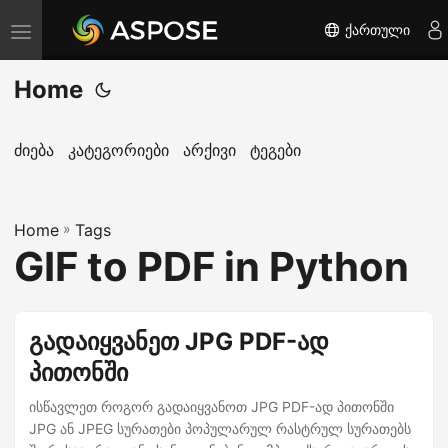
ქართული
T
o
Home
g
g
l
ძიება
კატეგორიები
არქივი
ტეგები
e
n
Home
a
»
Tags
GIF to PDF in Python
v
i
g
გადაიყვანეთ JPG PDF-ად
a
პითონში
t
i
ისწავლეთ როგორ გადაიყვანოთ JPG PDF-ად პითონში
o
JPG ან JPEG სურათები პოპულარულ რასტრულ სურათებს