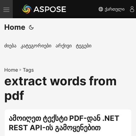
ქართული
T
o
Home
g
g
l
ძიება
კატეგორიები
არქივი
ტეგები
e
n
Home
a
»
Tags
extract words from
v
i
pdf
g
a
t
ამოიღეთ ტექსტი PDF-დან .NET
i
REST API-ის გამოყენებით
o