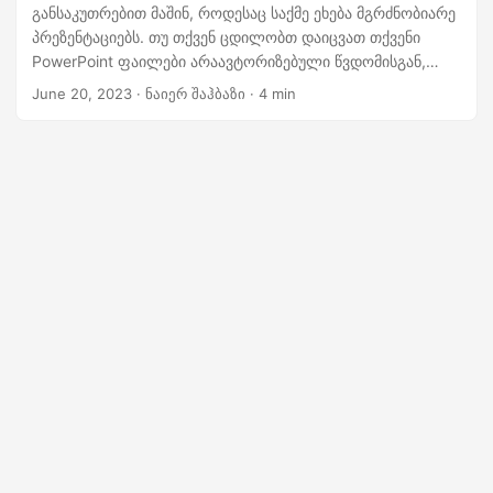
n
განსაკუთრებით მაშინ, როდესაც საქმე ეხება მგრძნობიარე
პრეზენტაციებს. თუ თქვენ ცდილობთ დაიცვათ თქვენი
PowerPoint ფაილები არაავტორიზებული წვდომისგან,
პაროლის დაცვა გადამწყვეტი ნაბიჯია. ამ სტატიაში ჩვენ
June 20, 2023
· ნაიერ შაჰბაზი · 4 min
განვიხილავთ, თუ როგორ დავიცვათ PowerPoint
პრეზენტაციები პაროლით .NET REST API-ის გამოყენებით.