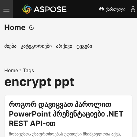
ქართული
T
o
Home
g
g
l
ძიება
კატეგორიები
არქივი
ტეგები
e
n
Home
a
»
Tags
encrypt ppt
v
i
g
როგორ დავიცვათ პაროლით
a
PowerPoint პრეზენტაციები .NET
t
i
REST API-ით
o
მონაცემთა უსაფრთხოებას უდიდესი მნიშვნელობა აქვს,