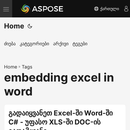
ქართული
T
o
Home
g
g
l
ძიება
კატეგორიები
არქივი
ტეგები
e
n
Home
a
»
Tags
embedding excel in
v
i
word
g
a
t
გადაიყვანეთ Excel-ში Word-ში
i
C# - უფასო XLS-ში DOC-ის
o