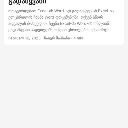
გადამყვანი
n
თუ გჭირდებათ Excel-ის Word-ად გადაქცევა ან Excel-ის
ელცხრილის ჩასმა Word დოკუმენტში, თქვენ სწორ
ადგილას მოხვედით. ჩვენი Excel-ში Word-ის ონლაინ
გადამყვანი აადვილებს თქვენი ცხრილების ექსპორტს
სრულად ფორმატირებული დოკუმენტების სახით, ხოლო
February 16, 2023
· ნაიერ შაჰბაზი · 4 min
ჩვენი ნაბიჯ-ნაბიჯ სახელმძღვანელო Excel-ის Word-ში
ჩასართავად დაგეხმარებათ დააკავშიროთ ფაილები და
გამოიყენოთ თქვენი მონაცემები მაქსიმალურად. ჩვენი
მოსახერხებელი ხელსაწყოებითა და უფასო რესურსებით,
თქვენ დაზოგავთ დროსა და ძალისხმევას და შექმნით
პროფესიონალურ დოკუმენტებს, რომლებიც
შთაბეჭდილებას მოახდენს. სცადეთ ახლავე და თავად
ნახეთ განსხვავება!