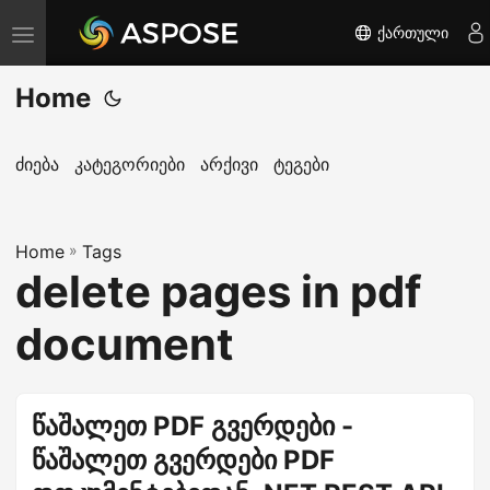
ქართული
T
o
Home
g
g
l
ძიება
კატეგორიები
არქივი
ტეგები
e
n
Home
a
»
Tags
delete pages in pdf
v
i
document
g
a
t
წაშალეთ PDF გვერდები -
i
წაშალეთ გვერდები PDF
o