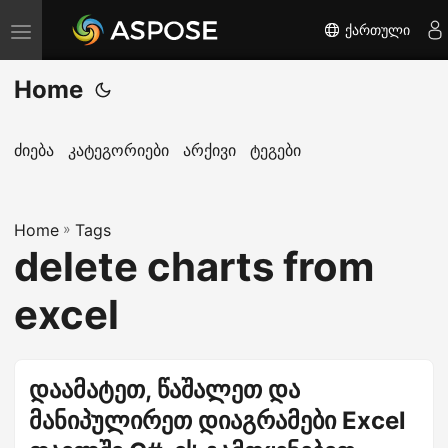
ქართული
T
o
Home
g
g
l
ძიება
კატეგორიები
არქივი
ტეგები
e
n
Home
a
»
Tags
delete charts from
v
i
excel
g
a
t
დაამატეთ, წაშალეთ და
i
მანიპულირეთ დიაგრამები Excel
o