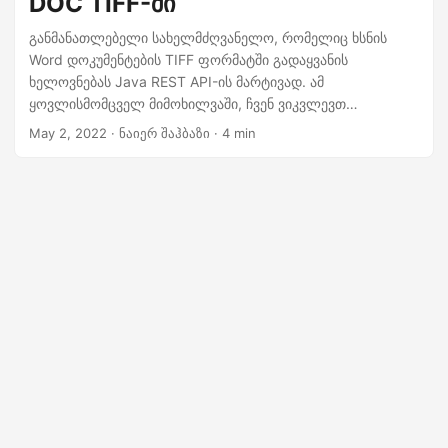
DOC TIFF-ში
n
განმანათლებელი სახელმძღვანელო, რომელიც ხსნის
Word დოკუმენტების TIFF ფორმატში გადაყვანის
ხელოვნებას Java REST API-ის მარტივად. ამ
ყოვლისმომცველ მიმოხილვაში, ჩვენ ვიკვლევთ
ეტაპობრივ პროცესს „სიტყვიდან ტიფში“ კონვერტაციის,
May 2, 2022
· ნაიერ შაჰბაზი · 4 min
რომელიც მოიცავს როგორც DOC-ს, ასევე DOCX-ში TIFF-
ის ტრანსფორმაციას Java Cloud SDK-ის გამოყენებით.