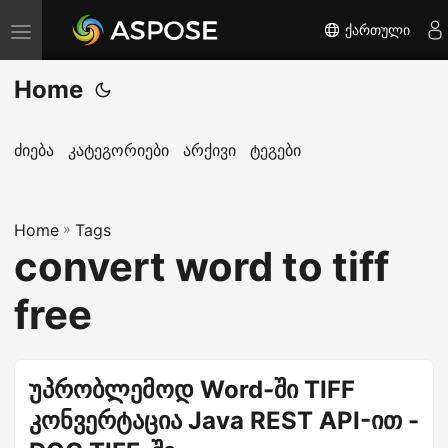
ქართული
T
o
Home
g
g
l
ძიება
კატეგორიები
არქივი
ტეგები
e
n
Home
a
»
Tags
convert word to tiff
v
i
free
g
a
t
უპრობლემოდ Word-ში TIFF
i
კონვერტაცია Java REST API-ით -
o