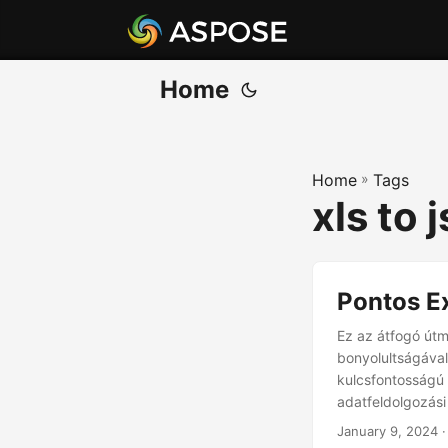
Home
Home
»
Tags
xls to 
Pontos E
Ez az átfogó út
bonyolultságával
kulcsfontosságú 
adatfeldolgozási
January 9, 2024
·