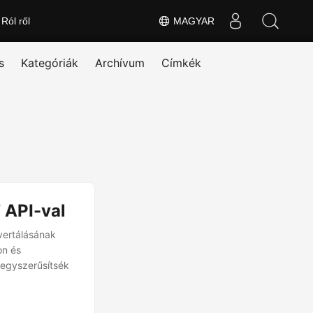
Ról ről
MAGYAR
s
Kategóriák
Archívum
Címkék
 API-val
vertálásának
on és
 egyszerűsítsék