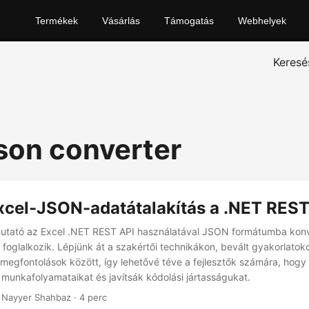
Termékek
Vásárlás
Támogatás
Webhelyek
Keresé
json converter
xcel-JSON-adatátalakítás a .NET REST
mutató az Excel .NET REST API használatával JSON formátumba kon
 foglalkozik. Lépjünk át a szakértői technikákon, bevált gyakorlatok
megfontolások között, így lehetővé téve a fejlesztők számára, hogy
 munkafolyamataikat és javítsák kódolási jártasságukat.
 Nayyer Shahbaz · 4 perc