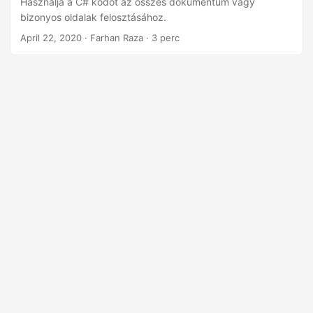
Használja a C# kódot az összes dokumentum vagy
n
bizonyos oldalak felosztásához.
April 22, 2020
· Farhan Raza · 3 perc