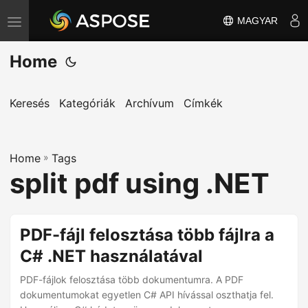
MAGYAR
T
o
Home
g
g
l
Keresés
Kategóriák
Archívum
Címkék
e
n
Home
a
»
Tags
split pdf using .NET
v
i
g
PDF-fájl felosztása több fájlra a
a
C# .NET használatával
t
i
PDF-fájlok felosztása több dokumentumra. A PDF
o
dokumentumokat egyetlen C# API hívással oszthatja fel.