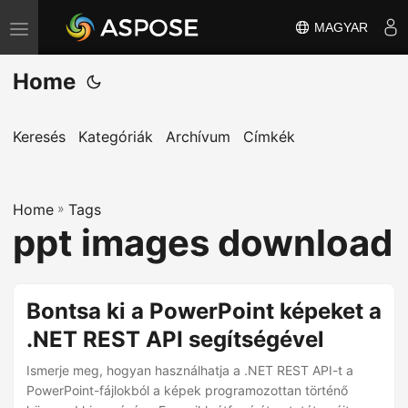
MAGYAR
T
o
Home
g
g
l
Keresés
Kategóriák
Archívum
Címkék
e
n
Home
a
»
Tags
ppt images download
v
i
g
Bontsa ki a PowerPoint képeket a
a
.NET REST API segítségével
t
i
Ismerje meg, hogyan használhatja a .NET REST API-t a
o
PowerPoint-fájlokból a képek programozottan történő