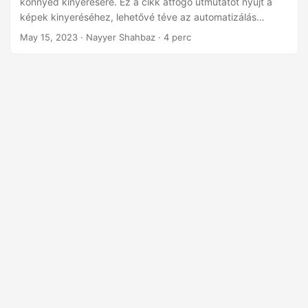
könnyed kinyerésére. Ez a cikk átfogó útmutatót nyújt a
n
képek kinyeréséhez, lehetővé téve az automatizálás
erejének kihasználását és a képkivonási folyamat
May 15, 2023
· Nayyer Shahbaz · 4 perc
egyszerűsítését.