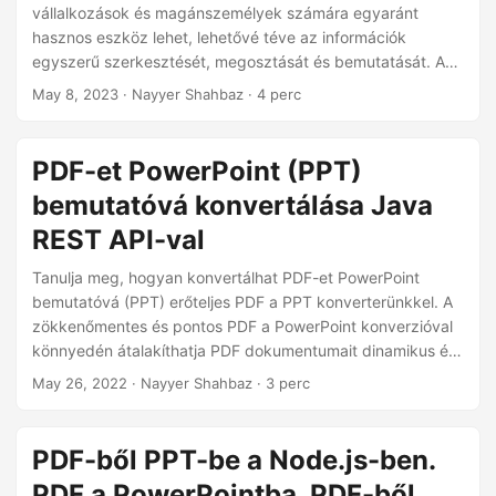
n
vállalkozások és magánszemélyek számára egyaránt
hasznos eszköz lehet, lehetővé téve az információk
egyszerű szerkesztését, megosztását és bemutatását. Az
Aspose.Slides Cloud SDK for .NET segítségével ez a
May 8, 2023
· Nayyer Shahbaz · 4 perc
folyamat gyorsan és egyszerűen megvalósítható. Ebben a
cikkben felvázoljuk a PDF-fájlok PowerPoint-
prezentációkká konvertálásának lépéseit az Aspose.Slides
PDF-et PowerPoint (PPT)
Cloud SDK használatával, valamint további tippeket és
bemutatóvá konvertálása Java
betekintést nyújtunk a konverziók optimalizálásához.
REST API-val
Tanulja meg, hogyan konvertálhat PDF-et PowerPoint
bemutatóvá (PPT) erőteljes PDF a PPT konverterünkkel. A
zökkenőmentes és pontos PDF a PowerPoint konverzióval
könnyedén átalakíthatja PDF dokumentumait dinamikus és
szerkeszthető PowerPoint bemutatókká. Mondjon búcsút a
May 26, 2022
· Nayyer Shahbaz · 3 perc
manuális másolás-beillesztésnek és a fárasztó formázási
beállításoknak, és fedezze fel a Java Cloud SDK
lehetőségeit a PDF PowerPoint bemutatóra való
PDF-ből PPT-be a Node.js-ben.
konverzióhoz.
PDF a PowerPointba. PDF-ből