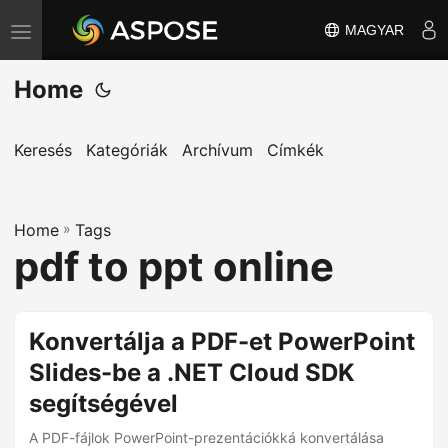
MAGYAR
T
o
Home
g
g
l
Keresés
Kategóriák
Archívum
Címkék
e
n
Home
a
»
Tags
pdf to ppt online
v
i
g
Konvertálja a PDF-et PowerPoint
a
Slides-be a .NET Cloud SDK
t
i
segítségével
o
A PDF-fájlok PowerPoint-prezentációkká konvertálása