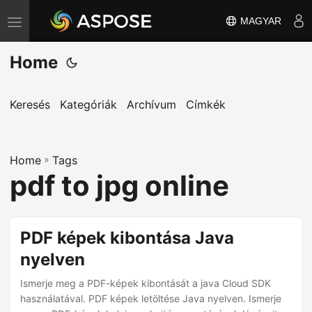
MAGYAR
T
o
Home
g
g
l
Keresés
Kategóriák
Archívum
Címkék
e
n
Home
a
»
Tags
pdf to jpg online
v
i
g
PDF képek kibontása Java
a
nyelven
t
i
Ismerje meg a PDF-képek kibontását a java Cloud SDK
o
használatával. PDF képek letöltése Java nyelven. Ismerje