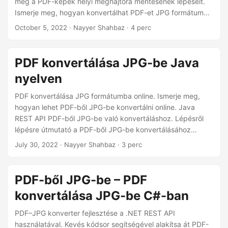
meg a PDF-képek helyi meghajtóra mentésének lépéseit.
n
Ismerje meg, hogyan konvertálhat PDF-et JPG formátumba
(kivonatolással).
October 5, 2022
· Nayyer Shahbaz · 4 perc
PDF konvertálása JPG-be Java
nyelven
PDF konvertálása JPG formátumba online. Ismerje meg,
hogyan lehet PDF-ből JPG-be konvertálni online. Java
REST API PDF-ből JPG-be való konvertáláshoz. Lépésről
lépésre útmutató a PDF-ből JPG-be konvertálásához
online.
July 30, 2022
· Nayyer Shahbaz · 3 perc
PDF-ből JPG-be – PDF
konvertálása JPG-be C#-ban
PDF–JPG konverter fejlesztése a .NET REST API
használatával. Kevés kódsor segítségével alakítsa át PDF-