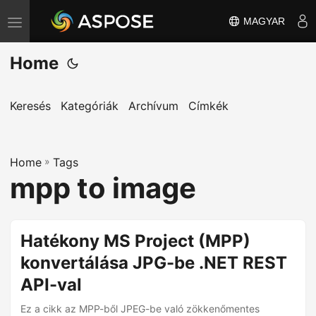
MAGYAR
T
o
Home
g
g
l
Keresés
Kategóriák
Archívum
Címkék
e
n
Home
a
»
Tags
mpp to image
v
i
g
Hatékony MS Project (MPP)
a
konvertálása JPG-be .NET REST
t
i
API-val
o
Ez a cikk az MPP-ből JPEG-be való zökkenőmentes