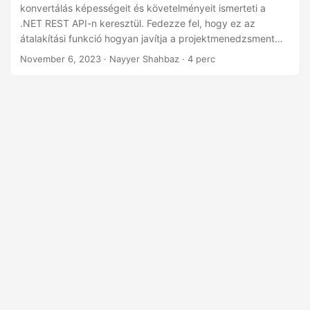
n
konvertálás képességeit és követelményeit ismerteti a
.NET REST API-n keresztül. Fedezze fel, hogy ez az
átalakítási funkció hogyan javítja a projektmenedzsment
munkafolyamatait, vizuálisan lenyűgöző módon javítva a
November 6, 2023
· Nayyer Shahbaz · 4 perc
hozzáférhetőséget és a kommunikációt.