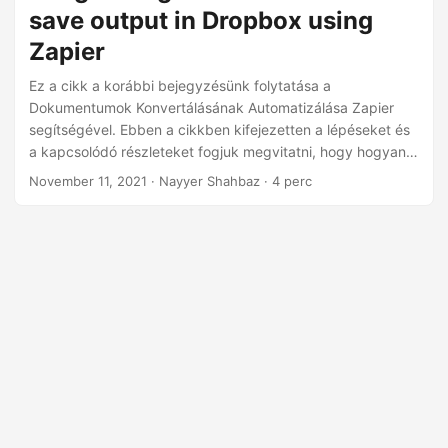
n
save output in Dropbox using
Zapier
Ez a cikk a korábbi bejegyzésünk folytatása a
Dokumentumok Konvertálásának Automatizálása Zapier
segítségével. Ebben a cikkben kifejezetten a lépéseket és
a kapcsolódó részleteket fogjuk megvitatni, hogy hogyan
lehet dokumentumokat összevonni a Zapier segítségével. A
November 11, 2021
· Nayyer Shahbaz · 4 perc
forrásfájlokat a Google Drive-ból töltjük be, és az outputot
a Dropboxban fogjuk menteni. Ennek a követelménynek a
teljesítésére a Merge App a Zapier-ben a megoldásunk.
Dropbox Fiók Aspose.Cloud Dashboard Google Drive Fiók
Zap a Dokumentumok Összevonásához Dropbox Fiók A
jelenlegi forgatókönyvünkben azt tervezzük, hogy a
létrejövő egyesített fájlt a Dropboxban mentjük, ezért
először létre kell hoznunk egy fiókot a Dropboxon.