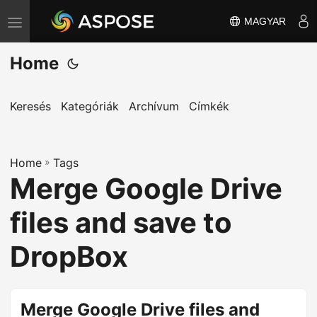
MAGYAR
T
o
Home
g
g
l
Keresés
Kategóriák
Archívum
Címkék
e
n
Home
a
»
Tags
Merge Google Drive
v
i
files and save to
g
a
DropBox
t
i
o
Merge Google Drive files and