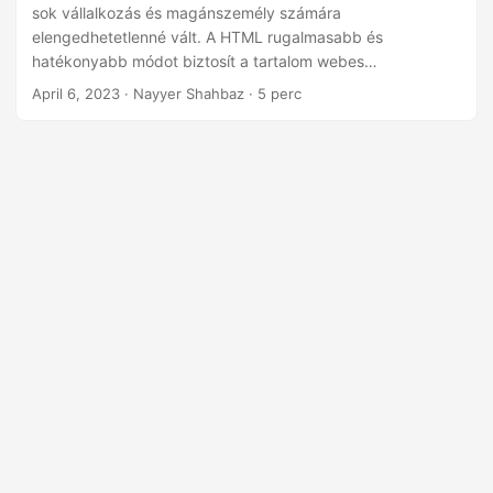
n
sok vállalkozás és magánszemély számára
elengedhetetlenné vált. A HTML rugalmasabb és
hatékonyabb módot biztosít a tartalom webes
megjelenítésére, és elengedhetetlen a megfelelő eszközök
April 6, 2023
· Nayyer Shahbaz · 5 perc
és erőforrások rendelkezésre állása Word-dokumentumok
HTML-formátumba konvertálásához. Ez a cikk azt mutatja
be, hogyan használhatja a C# programozási nyelvet és az
Aspose.Words Cloud SDK-t Word-dokumentumok HTML-
formátumba konvertálására, megkönnyítve ezzel a
tartalom megosztását az interneten.