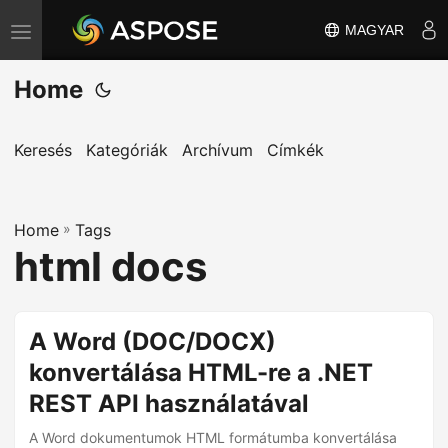
MAGYAR
T
o
Home
g
g
l
Keresés
Kategóriák
Archívum
Címkék
e
n
Home
a
»
Tags
html docs
v
i
g
A Word (DOC/DOCX)
a
konvertálása HTML-re a .NET
t
i
REST API használatával
o
A Word dokumentumok HTML formátumba konvertálása