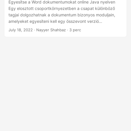
n
Egyesítse a Word dokumentumokat online Java nyelven
Egy elosztott csoportkörnyezetben a csapat különböző
tagjai dolgozhatnak a dokumentum bizonyos moduljain,
amelyeket egyesíteni kell egy összevont verzió
létrehozásához. Ez a művelet számos alkalmazással
July 18, 2022
· Nayyer Shahbaz · 3 perc
elvégezhető, de a Word dokumentumok egyesítésének
kézi lépései fárasztó tevékenységet jelenthetnek. Tehát
annak érdekében, hogy életképesebb megoldást találjunk,
megvitatjuk a Word dokumentumok Java SDK
használatával történő kombinálásának részleteit. Merge
Documents API Kombinálja a Word dokumentumokat Java
nyelven Word dokumentumok egyesítése cURL
parancsokkal Merge Documents API Az Aspose.