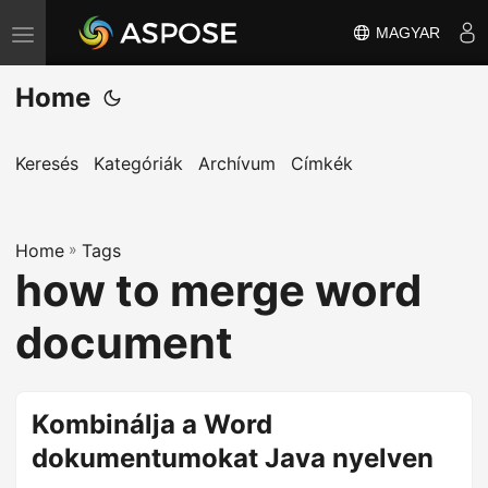
MAGYAR
T
o
Home
g
g
l
Keresés
Kategóriák
Archívum
Címkék
e
n
Home
a
»
Tags
how to merge word
v
i
document
g
a
t
Kombinálja a Word
i
dokumentumokat Java nyelven
o