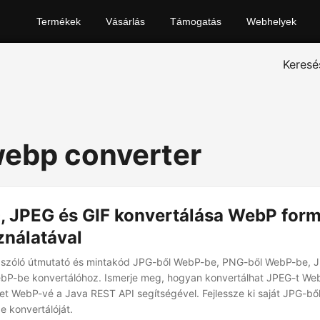
Termékek
Vásárlás
Támogatás
Webhelyek
Keresé
 webp converter
, JPEG és GIF konvertálása WebP for
ználatával
e szóló útmutató és mintakód JPG-ből WebP-be, PNG-ből WebP-be, 
ebP-be konvertálóhoz. Ismerje meg, hogyan konvertálhat JPEG-t We
et WebP-vé a Java REST API segítségével. Fejlessze ki saját JPG-b
 konvertálóját.