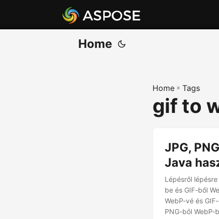
Home
Home
»
Tags
gif to
JPG, PNG
Java has
Lépésről lépésr
be és GIF-ből W
WebP-vé és GIF-
PNG-ből WebP-be