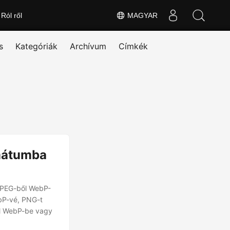
Ról ről
MAGYAR
s
Kategóriák
Archívum
Címkék
mátumba
JPEG-ből WebP-
bP-vé, PNG-t
ől WebP-be vagy