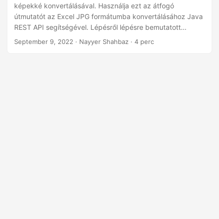
n
képekké konvertálásával. Használja ezt az átfogó
útmutatót az Excel JPG formátumba konvertálásához Java
REST API segítségével. Lépésről lépésre bemutatott
útmutatónk segítségével könnyedén exportálhat Excel-
September 9, 2022
· Nayyer Shahbaz · 4 perc
táblázatokat kiváló minőségű JPG vagy JPEG képként. A
dokumentumkezelési munkafolyamat egyszerűsítése.
Tehát kezdjük el, és tanuljuk meg, hogyan lehet XLS-t JPG-
vé vagy XLSX-et JPG-vé konvertálni a Java REST API
segítségével.