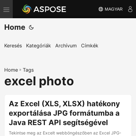
MAGYAR
T
o
Home
g
g
l
Keresés
Kategóriák
Archívum
Címkék
e
n
Home
a
»
Tags
excel photo
v
i
g
Az Excel (XLS, XLSX) hatékony
a
exportálása JPG formátumba a
t
i
Java REST API segítségével
o
Tekintse meg az Excelt webböngészőben az Excel JPG-