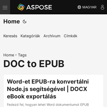
MAGYAR
T
o
Home
g
g
l
Keresés
Kategóriák
Archívum
Címkék
e
n
Home
a
»
Tags
DOC to EPUB
v
i
g
Word-et EPUB-ra konvertálni
a
Node.js segítségével | DOCX
t
i
eBook exportálás
o
Fedezd fel, hogyan lehet Word dokumentumot EPUB