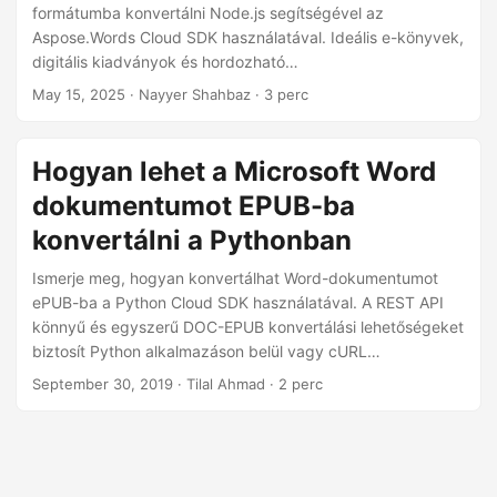
n
formátumba konvertálni Node.js segítségével az
Aspose.Words Cloud SDK használatával. Ideális e-könyvek,
digitális kiadványok és hordozható
dokumentumformátumok létrehozásához. Ismerd meg,
May 15, 2025
· Nayyer Shahbaz · 3 perc
hogyan lehet DOCX-et EPUB-vá konvertálni a Node.js API
használatával.
Hogyan lehet a Microsoft Word
dokumentumot EPUB-ba
konvertálni a Pythonban
Ismerje meg, hogyan konvertálhat Word-dokumentumot
ePUB-ba a Python Cloud SDK használatával. A REST API
könnyű és egyszerű DOC-EPUB konvertálási lehetőségeket
biztosít Python alkalmazáson belül vagy cURL
parancsokon keresztül.
September 30, 2019
· Tilal Ahmad · 2 perc