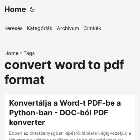
Home
Keresés
Kategóriák
Archívum
Címkék
Home
»
Tags
convert word to pdf
format
Konvertálja a Word-t PDF-be a
Python-ban - DOC-ból PDF
konverter
Ebben az oktatóanyagban lépésről lépésre végigvezetjük a
folyamaton, világos utasításokat és bevált módszereket