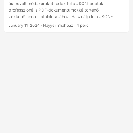
n
és bevált módszereket fedez fel a JSON-adatok
professzionális PDF-dokumentumokká történő
zökkenőmentes átalakításához. Használja ki a JSON-
adatokban rejlő lehetőségeket azáltal, hogy könnyedén
January 11, 2024
· Nayyer Shahbaz · 4 perc
alakítja át vizuálisan lenyűgöző PDF-fájlokká.