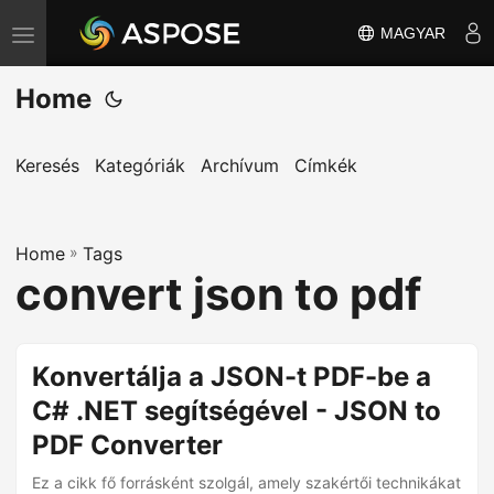
MAGYAR
T
o
Home
g
g
l
Keresés
Kategóriák
Archívum
Címkék
e
n
Home
a
»
Tags
convert json to pdf
v
i
g
Konvertálja a JSON-t PDF-be a
a
C# .NET segítségével - JSON to
t
i
PDF Converter
o
Ez a cikk fő forrásként szolgál, amely szakértői technikákat