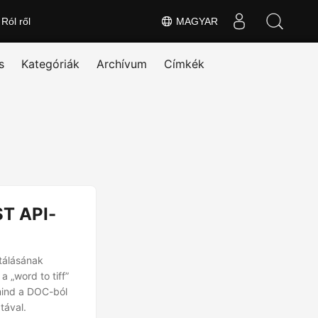
Ról ről
MAGYAR
s
Kategóriák
Archívum
Címkék
ST API-
tálásának
 „word to tiff”
 mind a DOC-ból
tával.