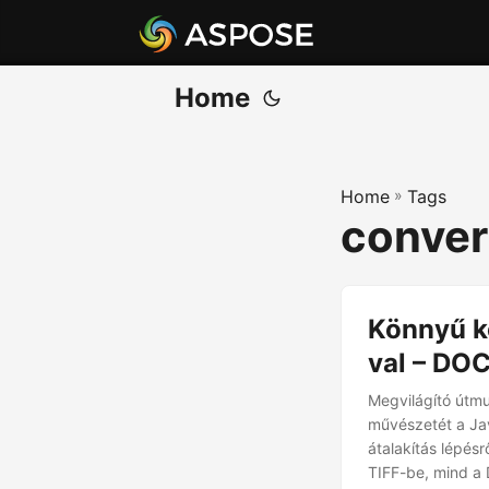
Home
Home
»
Tags
convert
Könnyű k
val – DOC
Megvilágító útm
művészetét a Jav
átalakítás lépés
TIFF-be, mind a 