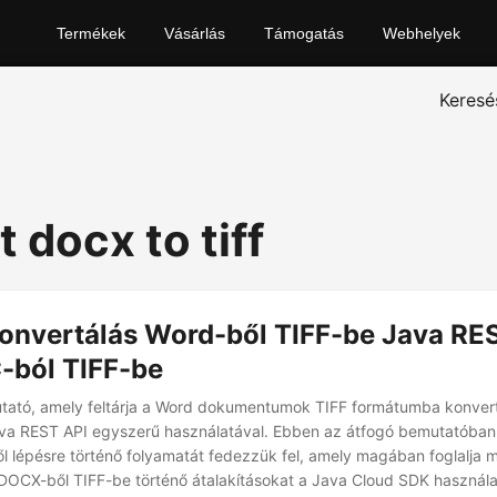
Termékek
Vásárlás
Támogatás
Webhelyek
Keresé
 docx to tiff
onvertálás Word-ből TIFF-be Java RE
-ból TIFF-be
utató, amely feltárja a Word dokumentumok TIFF formátumba konver
a REST API egyszerű használatával. Ebben az átfogó bemutatóban a
ről lépésre történő folyamatát fedezzük fel, amely magában foglalja
DOCX-ből TIFF-be történő átalakításokat a Java Cloud SDK használa