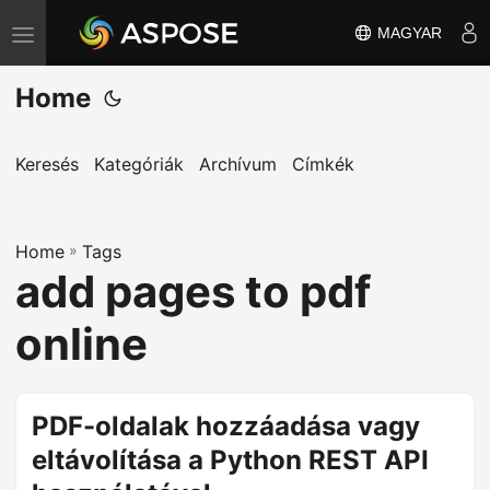
MAGYAR
T
o
Home
g
g
l
Keresés
Kategóriák
Archívum
Címkék
e
n
Home
a
»
Tags
add pages to pdf
v
i
online
g
a
t
PDF-oldalak hozzáadása vagy
i
eltávolítása a Python REST API
o