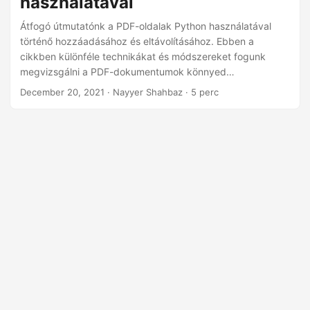
használatával
n
Átfogó útmutatónk a PDF-oldalak Python használatával
történő hozzáadásához és eltávolításához. Ebben a
cikkben különféle technikákat és módszereket fogunk
megvizsgálni a PDF-dokumentumok könnyed
manipulálására. Akár oldalakat kell hozzáadnia, akár
December 20, 2021
· Nayyer Shahbaz · 5 perc
konkrét oldalakat kell eltávolítania, akár testre kell szabnia
az oldalak sorrendjét, mi gondoskodunk róla.