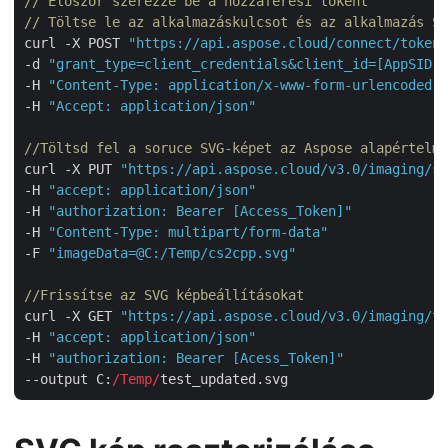
// Először szerezze be a hozzáférési tokent
// Töltse le az alkalmazáskulcsot és az alkalmazás SI
curl -X POST 
"https://api.aspose.cloud/connect/token"
-d 
"grant_type=client_credentials&client_id=[AppSID]&
-H 
"Content-Type: application/x-www-form-urlencoded"
-H 
"Accept: application/json"
//Töltsd fel a soruce SVG-képet az Aspose alapértelme
curl -X PUT 
"https://api.aspose.cloud/v3.0/imaging/st
-H 
"accept: application/json"
-H 
"authorization: Bearer [Access_Token]"
-H 
"Content-Type: multipart/form-data"
-F 
"imageData=@C:/Temp/cs2cpp.svg"
//Frissítse az SVG képbeállításokat
curl -X GET 
"https://api.aspose.cloud/v3.0/imaging/te
-H 
"accept: application/json"
-H 
"authorization: Bearer [Acess_Token]"
--output C:
/Temp/