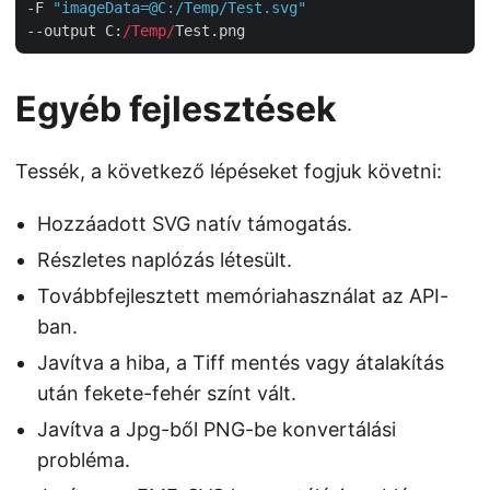
-F 
"imageData=@C:/Temp/Test.svg"
--output C:
/Temp/
Egyéb fejlesztések
Tessék, a következő lépéseket fogjuk követni:
Hozzáadott SVG natív támogatás.
Részletes naplózás létesült.
Továbbfejlesztett memóriahasználat az API-
ban.
Javítva a hiba, a Tiff mentés vagy átalakítás
után fekete-fehér színt vált.
Javítva a Jpg-ből PNG-be konvertálási
probléma.