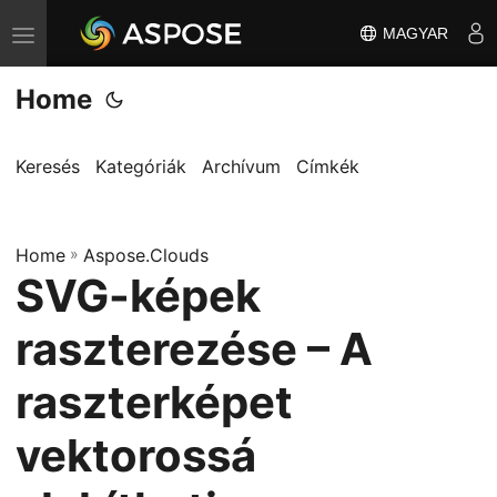
MAGYAR
T
o
Home
g
g
l
Keresés
Kategóriák
Archívum
Címkék
e
n
Home
a
»
Aspose.Clouds
SVG-képek
v
i
raszterezése – A
g
a
raszterképet
t
vektorossá
i
o