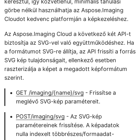
keresztül, így közvetlenül, minimális tanulási
görbe nélkül használhatja az Aspose.Imaging
Cloudot kedvenc platformján a képkezeléshez.
Az Aspose.Imaging Cloud a következő két API-t
biztosítja az SVG-vel való együttműködéshez. Ha
a formátumot SVG-re állítja, az API frissíti a forrás
SVG kép tulajdonságait, ellenkező esetben
raszterizálja a képet a megadott képformátum
szerint.
GET ​/imaging​/{name}​/svg
- Frissítse a
meglévő SVG-kép paramétereit.
POST​/imaging​/svg
- Az SVG-kép
paramétereinek frissítése. A képadatok
nulla indexelt többrészes/formaadat-