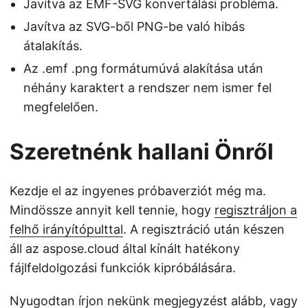
Javítva az EMF-SVG konvertálási probléma.
Javítva az SVG-ből PNG-be való hibás
átalakítás.
Az .emf .png formátumúvá alakítása után
néhány karaktert a rendszer nem ismer fel
megfelelően.
Szeretnénk hallani Önről
Kezdje el az ingyenes próbaverziót még ma.
Mindössze annyit kell tennie, hogy
regisztráljon a
felhő irányítópulttal
. A regisztráció után készen
áll az aspose.cloud által kínált hatékony
fájlfeldolgozási funkciók kipróbálására.
Nyugodtan írjon nekünk megjegyzést alább, vagy