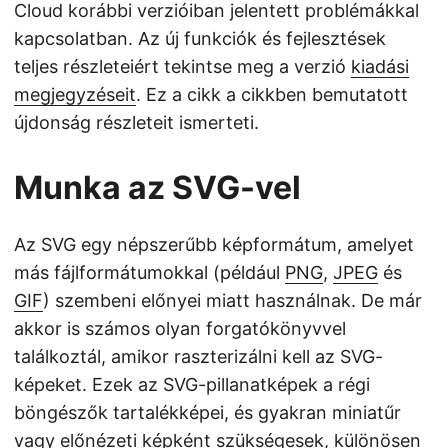
Cloud korábbi verzióiban jelentett problémákkal
kapcsolatban. Az új funkciók és fejlesztések
teljes részleteiért tekintse meg a verzió
kiadási
megjegyzéseit
. Ez a cikk a cikkben bemutatott
újdonság részleteit ismerteti.
Munka az SVG-vel
Az SVG egy népszerűbb képformátum, amelyet
más fájlformátumokkal (például
PNG
,
JPEG
és
GIF
) szembeni előnyei miatt használnak. De már
akkor is számos olyan forgatókönyvvel
találkoztál, amikor raszterizálni kell az SVG-
képeket. Ezek az SVG-pillanatképek a régi
böngészők tartalékképei, és gyakran miniatűr
vagy előnézeti képként szükségesek, különösen