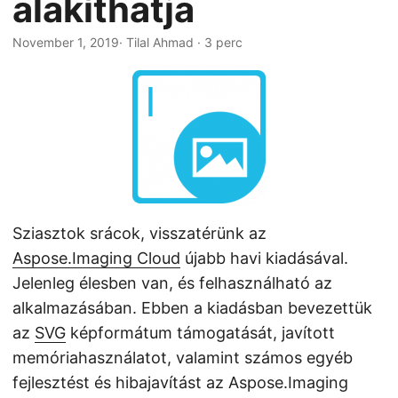
alakíthatja
n
November 1, 2019
· Tilal Ahmad · 3 perc
Sziasztok srácok, visszatérünk az
Aspose.Imaging Cloud
újabb havi kiadásával.
Jelenleg élesben van, és felhasználható az
alkalmazásában. Ebben a kiadásban bevezettük
az
SVG
képformátum támogatását, javított
memóriahasználatot, valamint számos egyéb
fejlesztést és hibajavítást az Aspose.Imaging