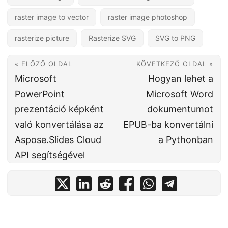
raster image to vector
raster image photoshop
rasterize picture
Rasterize SVG
SVG to PNG
« ELŐZŐ OLDAL
KÖVETKEZŐ OLDAL »
Microsoft
Hogyan lehet a
PowerPoint
Microsoft Word
prezentáció képként
dokumentumot
való konvertálása az
EPUB-ba konvertálni
Aspose.Slides Cloud
a Pythonban
API segítségével