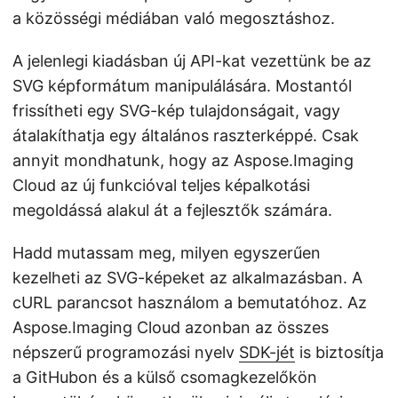
a közösségi médiában való megosztáshoz.
A jelenlegi kiadásban új API-kat vezettünk be az
SVG képformátum manipulálására. Mostantól
frissítheti egy SVG-kép tulajdonságait, vagy
átalakíthatja egy általános raszterképpé. Csak
annyit mondhatunk, hogy az Aspose.Imaging
Cloud az új funkcióval teljes képalkotási
megoldássá alakul át a fejlesztők számára.
Hadd mutassam meg, milyen egyszerűen
kezelheti az SVG-képeket az alkalmazásban. A
cURL parancsot használom a bemutatóhoz. Az
Aspose.Imaging Cloud azonban az összes
népszerű programozási nyelv
SDK-jét
is biztosítja
a GitHubon és a külső csomagkezelőkön