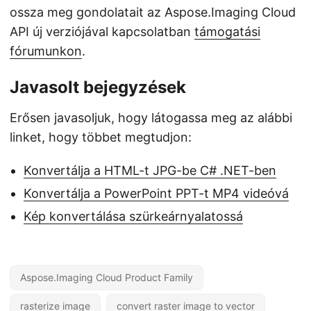
ossza meg gondolatait az Aspose.Imaging Cloud
API új verziójával kapcsolatban
támogatási
fórumunkon
.
Javasolt bejegyzések
Erősen javasoljuk, hogy látogassa meg az alábbi
linket, hogy többet megtudjon:
Konvertálja a HTML-t JPG-be C# .NET-ben
Konvertálja a PowerPoint PPT-t MP4 videóvá
Kép konvertálása szürkeárnyalatossá
Aspose.Imaging Cloud Product Family
rasterize image
convert raster image to vector