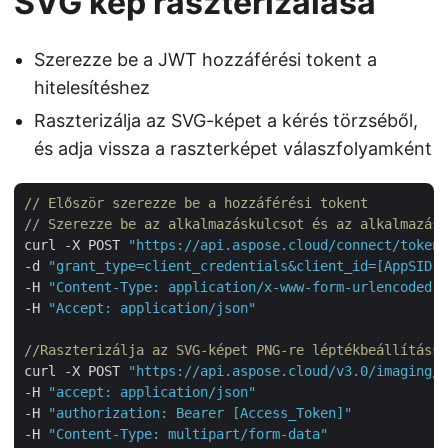
SVG kép raszterizálása
Szerezze be a JWT hozzáférési tokent a
hitelesítéshez
Raszterizálja az SVG-képet a kérés törzséből,
és adja vissza a raszterképet válaszfolyamként
// Először szerezze be a hozzáférési tokent
// Szerezze be az alkalmazáskulcsot és az alkalmazás 
curl -X POST 
"https://api.aspose.cloud/connect/token"
-d 
"grant_type=client_credentials&client_id=[AppSID]&
-H 
"Content-Type: application/x-www-form-urlencoded"
-H 
"Accept: application/json"
//Raszterizálja az SVG-képet PNG-re léptékbeállítássa
curl -X POST 
"https://api.aspose.cloud/v3.0/imaging/s
-H 
"accept: application/json"
-H 
"authorization: Bearer [Access_Token]"
-H 
"Content-Type: multipart/form-data"