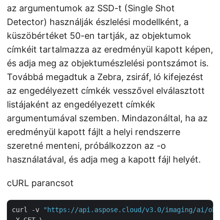
az argumentumok az SSD-t (Single Shot
Detector) használják észlelési modellként, a
küszöbértéket 50-en tartják, az objektumok
címkéit tartalmazza az eredményül kapott képen,
és adja meg az objektumészlelési pontszámot is.
Továbbá megadtuk a Zebra, zsiráf, ló kifejezést
az engedélyezett címkék vesszővel elválasztott
listájaként az engedélyezett címkék
argumentumával szemben. Mindazonáltal, ha az
eredményül kapott fájlt a helyi rendszerre
szeretné menteni, próbálkozzon az -o
használatával, és adja meg a kapott fájl helyét.
cURL parancsot
curl -v 
"https://api.aspose.cloud/v3.0/imaging/ai/obj