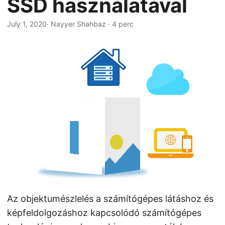
SSD használatával
n
July 1, 2020
· Nayyer Shahbaz · 4 perc
Az objektumészlelés a számítógépes látáshoz és
képfeldolgozáshoz kapcsolódó számítógépes