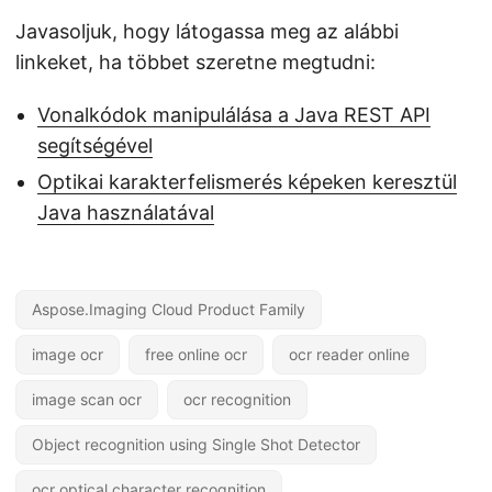
Javasoljuk, hogy látogassa meg az alábbi
linkeket, ha többet szeretne megtudni:
Vonalkódok manipulálása a Java REST API
segítségével
Optikai karakterfelismerés képeken keresztül
Java használatával
Aspose.Imaging Cloud Product Family
image ocr
free online ocr
ocr reader online
image scan ocr
ocr recognition
Object recognition using Single Shot Detector
ocr optical character recognition