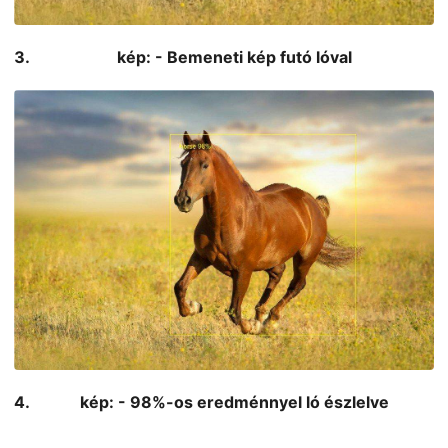
kép: - Bemeneti kép futó lóval
kép: - 98%-os eredménnyel ló észlelve