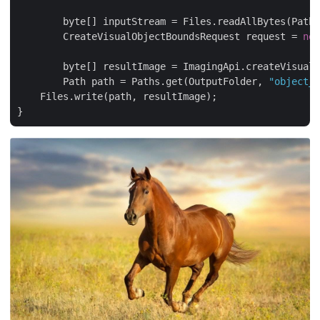
	byte[] inputStream = Files.readAllBytes(Paths.get(ExampleImagesFolder, getSampleImageFileName()));

	CreateVisualObjectBoundsRequest request = 
new
	byte[] resultImage = ImagingApi.createVisualObjectBounds(request);

	Path path = Paths.get(OutputFolder, 
"object_d
    Files.write(path, resultImage);
