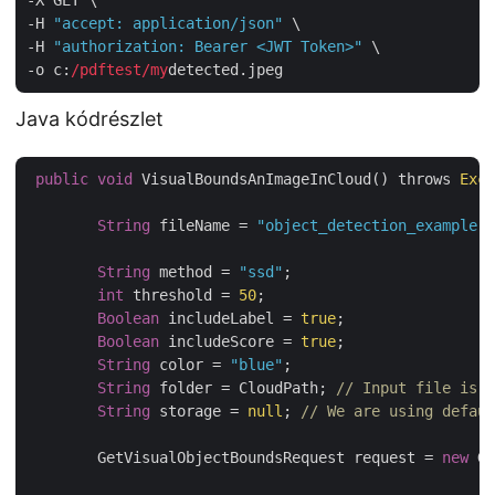
-X GET \

-H 
"accept: application/json"
 \

-H 
"authorization: Bearer <JWT Token>"
 \

-o c:
/pdftest/my
Java kódrészlet
public
void
 VisualBoundsAnImageInCloud() throws 
Exce
String
 fileName = 
"object_detection_example.j
String
 method = 
"ssd"
;

int
 threshold = 
50
;

Boolean
 includeLabel = 
true
;

Boolean
 includeScore = 
true
;

String
 color = 
"blue"
;

String
 folder = CloudPath; 
// Input file is s
String
 storage = 
null
; 
// We are using defaul
	GetVisualObjectBoundsRequest request = 
new
 Ge