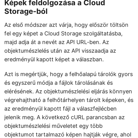
Képek feldolgozása a Cloud
Storage-ból
Az első módszer azt várja, hogy először töltsön
fel egy képet a Cloud Storage szolgáltatásba,
majd adja át a nevét az API URL-ben. Az
objektumészlelés után az API visszaadja az
eredményül kapott képet a válaszban.
Azt is megértjük, hogy a felhőalapú tárolók gyors
és egyszerű módja a fájlok tárolásának és
elérésének. Az objektumészlelési eljárás könnyen
végrehajtható a felhőtárhelyen tárolt képeken, és
az eredményül kapott fájl a válaszfejlécben
jelenik meg. A következő cURL parancsban az
objektumészlelési műveletet egy több
objektumot tartalmazó képen hajtják végre, ahol