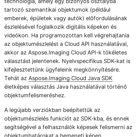
technológia, amely egy bizonyos osztályba
tartozó szemantikai objektumok (például
emberek, épületek vagy autók) előfordulásának
észlelésével foglalkozik digitális képeken és
videókon. Ha programozottan kell végrehajtania
az objektumészlelést a Cloud API használatával,
akkor az Aspose.Imaging Cloud API-k tökéletes
választást jelentenek. Nyelvspecifikus SDK-kat is
kifejlesztettünk ügyfeleink megkönnyítésére.
Tehát az
Aspose.Imaging Cloud Java SDK
életképes választás Java használatával történő
objektumfelismeréshez.
A legújabb verziókban beépítettük az
objektumészlelés funkciót az SDK-kba, és ennek
segítségével a felhasználók képesek felismerni az
objektumhatárokat a bemeneti képen,