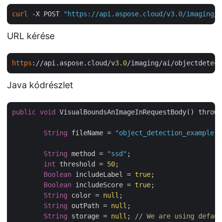
curl
 -X POST 
"https://api.aspose.cloud/v3.0/imaging/a
URL kérése
https
://api.aspose.cloud/v
3
.
0
/imaging/ai/objectdetect
Java kódrészlet
public
void
 VisualBoundsAnImageInRequestBody() throws
String
 fileName = 
"object_detection_example.j
String
 method = 
"ssd"
;

int
 threshold = 
50
;

Boolean
 includeLabel = 
true
;

Boolean
 includeScore = 
true
;

String
 color = 
null
;

String
 outPath = 
null
;

String
 storage = 
null
; 
// We are using defaul