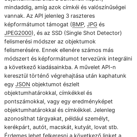
mindaddig, amíg azok címkéi és valószínűségei
vannak. Az API jelenleg 3 raszteres
képformátumot támogat (
BMP
,
JPG
és
JPEG2000
), és az SSD (Single Shot Detector)
felismerési módszer az objektumok
felismerésére. Ennek ellenére számos más
módszert és képformátumot tervezünk integrálni
a következő kiadásainkba. A művelet API-n
keresztül történő végrehajtása után kaphatunk
egy
JSON
objektumot észlelt
objektumhatárokkal, címkékkel és
pontszámokkal, vagy egy eredményképet
objektumhatárokkal és címkékkel. Jelenleg
azonosíthat tárgyakat, például személyt,
kerékpárt, autót, macskát, kutyát, lovat stb.
Érdemes lehet felkeresni a következő linket a