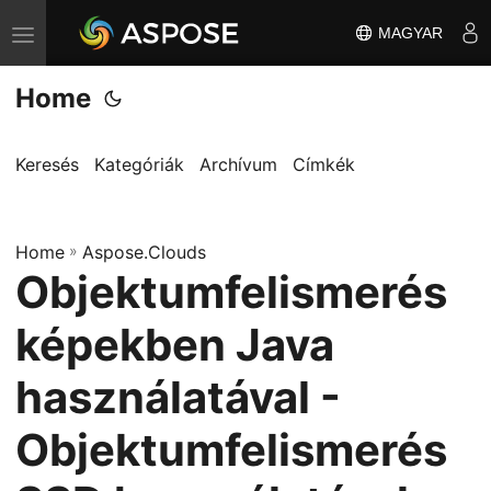
MAGYAR
T
o
Home
g
g
l
Keresés
Kategóriák
Archívum
Címkék
e
n
Home
a
»
Aspose.Clouds
Objektumfelismerés
v
i
képekben Java
g
a
használatával -
t
Objektumfelismerés
i
o