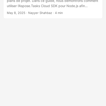
plans de projet. Dans ce guide, nous démontrons comment
a
utiliser l’Aspose.Tasks Cloud SDK pour Node.js afin
t
d’exporter MPP en PDF rapidement et efficacement.
May 8, 2025
· Nayyer Shahbaz · 4 min
i
o
n