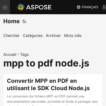
FRANÇAIS
B
a
Home
s
c
u
Chercher
Catégories
Archiver
Mots clés
l
e
Accueil
r
»
Tags
mpp to pdf node.js
l
a
n
Convertir MPP en PDF en
a
utilisant le SDK Cloud Node.js
v
i
La conversion de fichiers MPP en PDF permet une
g
documentation sécurisée, portable et facile à partager des