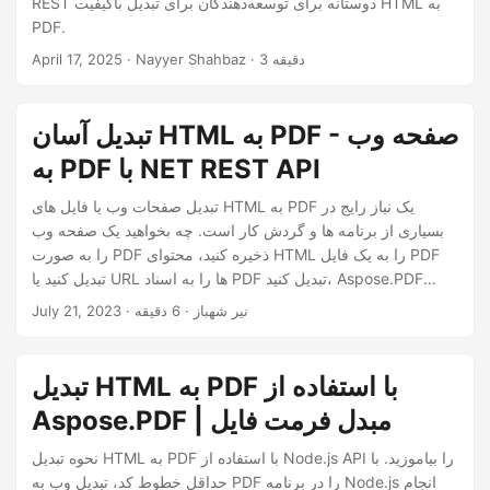
REST دوستانه برای توسعه‌دهندگان برای تبدیل باکیفیت HTML به
n
PDF.
· Nayyer Shahbaz · 3 دقیقه
April 17, 2025
تبدیل آسان HTML به PDF - صفحه وب
به PDF با NET REST API
تبدیل صفحات وب یا فایل های HTML به PDF یک نیاز رایج در
بسیاری از برنامه ها و گردش کار است. چه بخواهید یک صفحه وب
را به صورت PDF ذخیره کنید، محتوای HTML را به یک فایل PDF
تبدیل کنید یا URL ها را به اسناد PDF تبدیل کنید، Aspose.PDF
Cloud SDK یک راه حل یکپارچه و کارآمد ارائه می دهد. در این
· نیر شهباز · 6 دقیقه
July 21, 2023
مقاله، نحوه تبدیل HTML به PDF را با استفاده از NET REST API
بررسی خواهیم کرد.
تبدیل HTML به PDF با استفاده از
Aspose.PDF | مبدل فرمت فایل
نحوه تبدیل HTML به PDF با استفاده از Node.js API را بیاموزید. با
حداقل خطوط کد، تبدیل وب به PDF را در برنامه Node.js انجام