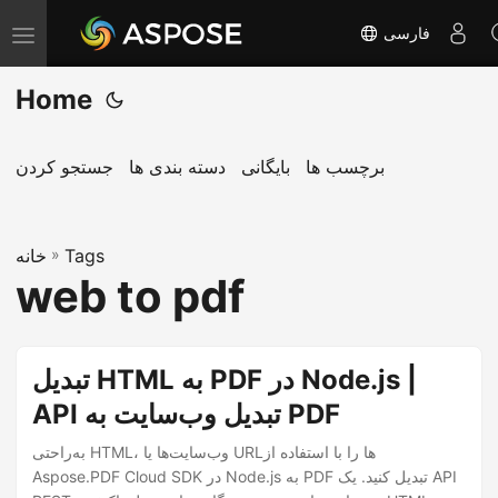
فارسی
T
o
Home
g
g
l
برچسب ها
بایگانی
دسته بندی ها
جستجو کردن
e
n
Tags
»
a
خانه
web to pdf
v
i
g
تبدیل HTML به PDF در Node.js |
a
API تبدیل وب‌سایت به PDF
t
i
به‌راحتی HTML، وب‌سایت‌ها یا URLها را با استفاده از
o
Aspose.PDF Cloud SDK در Node.js به PDF تبدیل کنید. یک API