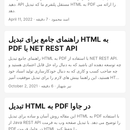
دهید. API مستقل پلتفرم ما که تبدیل HTML به PDF را ارائه می
دهد.
· اسد محمود · 7 دقیقه
April 11, 2022
راهنمای جامع برای تبدیل HTML به
PDF با NET REST API
راهنمای جامع تبدیل HTML به PDF با استفاده از NET REST API.
چه توسعه دهنده ای باشید که به دنبال راه حل قابل اعتمادی هستید و
چه صاحب کسب و کاری که به دنبال خودکارسازی تولید اسناد خود
هستید، این راهنما بینش های لازم را برای تبدیل موفقیت آمیز HTML
به PDF در اختیار شما قرار می دهد. پتانسیل تبدیل محتوای وب خود
· نیر شهباز · 6 دقیقه
October 2, 2021
را به اسناد PDF حرفه ای، قابل اشتراک گذاری و قابل چاپ باز
کنید.
تبدیل HTML به PDF در جاوا
این مقاله روش آسان و ساده برای تبدیل HTML به PDF با استفاده
از Java REST API را توضیح می دهد. با تبدیل صفحه وب به فرمت
PDF در جاوا، فرمت HTML را حفظ کنید.