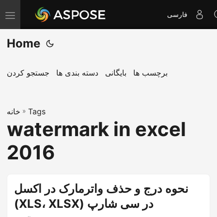
فارسی
T
o
Home
g
g
l
برچسب ها
بایگانی
دسته بندی ها
جستجو کردن
e
n
Tags
»
a
خانه
watermark in excel
v
i
2016
g
a
t
نحوه درج و حذف واترمارک در اکسل
i
(XLS، XLSX) در سی شارپ
o