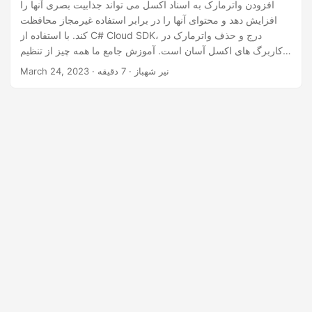
n
افزودن واترمارک به اسناد اکسل می تواند جذابیت بصری آنها را
افزایش دهد و محتوای آنها را در برابر استفاده غیرمجاز محافظت
کند. با استفاده از C# Cloud SDK، درج و حذف واترمارک در
کاربرگ های اکسل آسان است. آموزش جامع ما همه چیز از تنظیم
تصاویر پس زمینه تا سفارشی کردن ظاهر واترمارک را پوشش می
· نیر شهباز · 7 دقیقه
March 24, 2023
دهد. به سرعت و بدون زحمت، واترمارک هایی با ظاهر حرفه ای به
اسناد اکسل خود اضافه کنید، و در عین حال از محتوای ارزشمند خود
محافظت کنید.