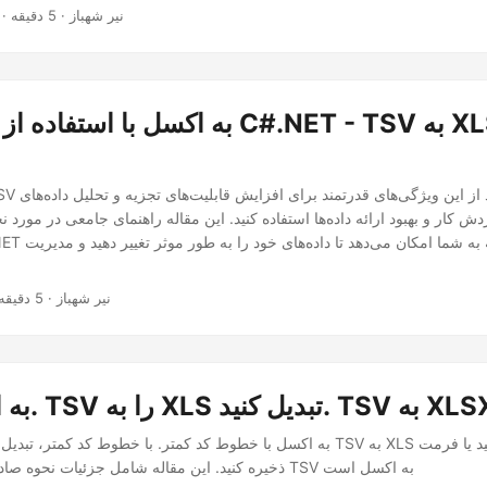
· نیر شهباز · 5 دقیقه
 کار و بهبود ارائه داده‌ها استفاده کنید. این مقاله راهنمای جامعی در مورد نح
· نیر شهباز · 5 دقیقه
 اکسل. TSV را به XLS تبدیل کنید. TSV به XLSX
به XLSX ذخیره کنید. این مقاله شامل جزئیات نحوه صادرات فایل TSV به اکسل است