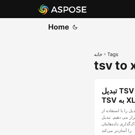
Home
Tags
»
خانه
tsv to 
تبدیل TSV به XLS با استفاده از Java REST API - TSV به XLS |
 XLSX
ررسی خواهیم کرد و راه حلی کارآمد و کارآمد
 XLS به شما امکان می‌دهد از
‌گذاری داده‌هایتان
را آسان‌تر می‌کند.