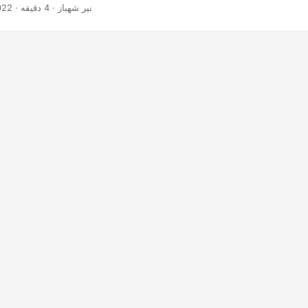
· نیر شهباز · 4 دقیقه
022