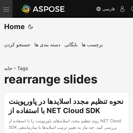
فارسی
T
o
Home
g
g
l
برچسب ها
بایگانی
دسته بندی ها
جستجو کردن
e
n
Tags
»
a
خانه
rearrange slides
v
i
g
نحوه تنظیم مجدد اسلایدها در پاورپوینت
a
با استفاده از NET Cloud SDK
t
i
روند تنظیم مجدد اسلایدهای پاورپوینت را با استفاده از NET Cloud
o
SDK بررسی کنید. چه نیاز به تغییر ترتیب اسلایدها یا سازماندهی