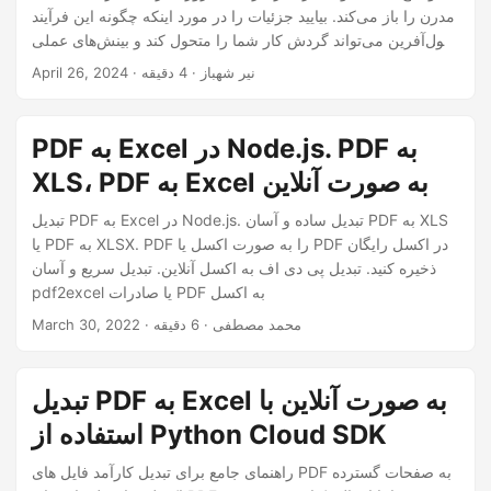
مدرن را باز می‌کند. بیایید جزئیات را در مورد اینکه چگونه این فرآیند
تحول‌آفرین می‌تواند گردش کار شما را متحول کند و بینش‌های عملی
را به شما قدرت دهد، بررسی کنیم.
· نیر شهباز · 4 دقیقه
April 26, 2024
PDF به Excel در Node.js. PDF به
XLS، PDF به Excel به صورت آنلاین
تبدیل PDF به Excel در Node.js. تبدیل ساده و آسان PDF به XLS
یا PDF به XLSX. PDF را به صورت اکسل یا PDF در اکسل رایگان
ذخیره کنید. تبدیل پی دی اف به اکسل آنلاین. تبدیل سریع و آسان
pdf2excel یا صادرات PDF به اکسل
· محمد مصطفی · 6 دقیقه
March 30, 2022
تبدیل PDF به Excel به صورت آنلاین با
استفاده از Python Cloud SDK
راهنمای جامع برای تبدیل کارآمد فایل های PDF به صفحات گسترده