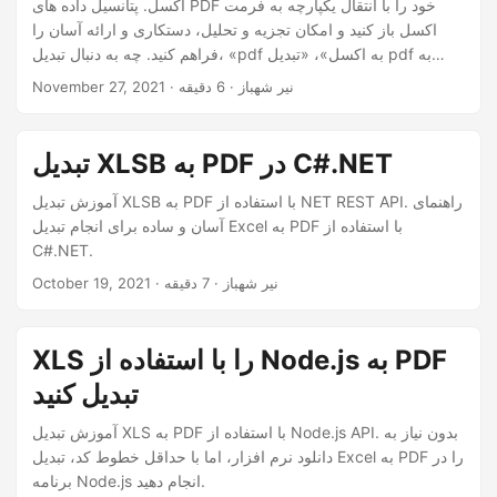
اکسل. پتانسیل داده های PDF خود را با انتقال یکپارچه به فرمت
اکسل باز کنید و امکان تجزیه و تحلیل، دستکاری و ارائه آسان را
فراهم کنید. چه به دنبال تبدیل، «pdf به اکسل»، «تبدیل pdf به
اکسل» یا «تبدیل pdf به xls» باشید، ما شما را با Python Cloud
· نیر شهباز · 6 دقیقه
November 27, 2021
SDK پوشش داده‌ایم.
تبدیل XLSB به PDF در C#.NET
آموزش تبدیل XLSB به PDF با استفاده از NET REST API. راهنمای
آسان و ساده برای انجام تبدیل Excel به PDF با استفاده از
C#.NET.
· نیر شهباز · 7 دقیقه
October 19, 2021
XLS را با استفاده از Node.js به PDF
تبدیل کنید
آموزش تبدیل XLS به PDF با استفاده از Node.js API. بدون نیاز به
دانلود نرم افزار، اما با حداقل خطوط کد، تبدیل Excel به PDF را در
برنامه Node.js انجام دهید.