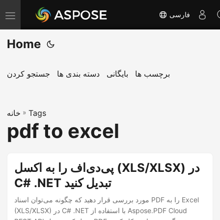
فارسی
T
o
Home
g
g
l
برچسب ها
بایگانی
دسته بندی ها
جستجو کردن
e
n
Tags
»
a
خانه
pdf to excel
v
i
g
پی‌دی‌اف را به اکسل (XLS/XLSX) در
a
C# .NET تبدیل کنید
t
i
مورد بررسی قرار دهید که چگونه می‌توان اسناد PDF را به Excel
o
(XLS/XLSX) در C# .NET با استفاده از Aspose.PDF Cloud