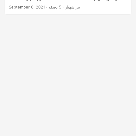
n
انجام دهید.
· نیر شهباز · 5 دقیقه
September 6, 2021