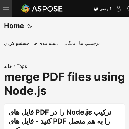
فارسی
T
o
Home
g
g
l
برچسب ها
بایگانی
دسته بندی ها
جستجو کردن
e
n
Tags
»
a
خانه
merge PDF files using
v
i
Node.js
g
a
t
فایل های PDF را در Node.js ترکیب
i
کنید - فایل های PDF را به هم متصل
o