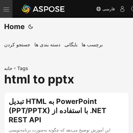
فارسی
T
o
Home
g
g
l
برچسب ها
بایگانی
دسته بندی ها
جستجو کردن
e
n
Tags
»
a
خانه
html to pptx
v
i
g
تبدیل HTML به PowerPoint
a
(PPT/PPTX) با استفاده از .NET
t
i
REST API
o
این آموزش توضیح می‌دهد که چگونه به‌صورت برنامه‌نویسی