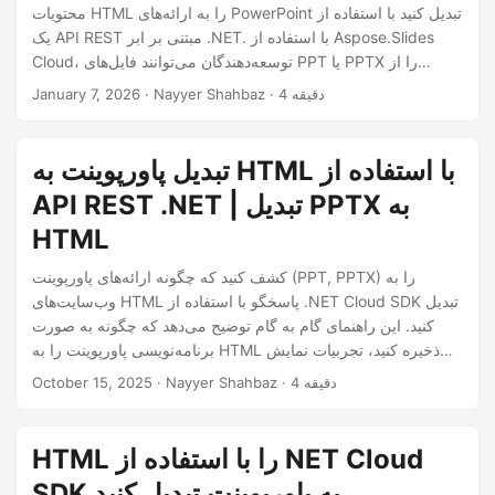
n
محتویات HTML را به ارائه‌های PowerPoint تبدیل کنید با استفاده از
یک API REST مبتنی بر ابر .NET. با استفاده از Aspose.Slides
Cloud، توسعه‌دهندگان می‌توانند فایل‌های PPT یا PPTX را از
HTML تولید کنند بدون نصب Microsoft PowerPoint.
· Nayyer Shahbaz · 4 دقیقه
January 7, 2026
تبدیل پاورپوینت به HTML با استفاده از
API REST .NET | تبدیل PPTX به
HTML
کشف کنید که چگونه ارائه‌های پاورپوینت (PPT, PPTX) را به
وب‌سایت‌های HTML پاسخگو با استفاده از .NET Cloud SDK تبدیل
کنید. این راهنمای گام به گام توضیح می‌دهد که چگونه به صورت
برنامه‌نویسی پاورپوینت را به HTML ذخیره کنید، تجربیات نمایش
اسلاید آنلاین ایجاد کنید و انیمیشن‌ها، تصاویر و فرمت‌بندی را با
· Nayyer Shahbaz · 4 دقیقه
October 15, 2025
استفاده از .NET REST API حفظ کنید.
HTML را با استفاده از NET Cloud
SDK به پاورپوینت تبدیل کنید