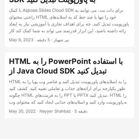
با کمک Aspose.Slides Cloud SDK برای دات نت، می توانید به
راحتی محتوای HTML خود را تنها با چند خط کد به اسلایدهای
پاورپوینت تبدیل کنید. چه برای اهداف تجاری یا آموزشی نیاز به ایجاد
ارائه داشته باشید، این ابزار قدرتمند می تواند به شما کمک کند کار
را سریع و کارآمد انجام دهید.
· نیر شهباز · 5 دقیقه
May 9, 2023
HTML را به PowerPoint با استفاده
از Java Cloud SDK تبدیل کنید
HTML را به اسلایدهای پاورپوینت تبدیل کنید و عناصر وب پویا را به
طور یکپارچه برای ارائه‌های جذاب و تعاملی تعبیه کنید. کشف کنید
چگونه HTML را به فرمت‌های PPT یا PPTX تبدیل کنید، HTML را
به پاورپوینت وارد کنید و اسلایدهای جذابی ایجاد کنید که محتوای وب
شما را با استفاده از Java Cloud SDK نمایش می‌دهد.
· Nayyer Shahbaz · 5 دقیقه
May 30, 2022