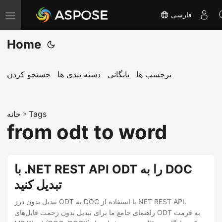
فارسی
T
o
Home
g
g
l
برچسب ها
بایگانی
دسته بندی ها
جستجو کردن
e
n
Tags
»
a
خانه
from odt to word
v
i
g
با .NET REST API ODT را به DOC
a
تبدیل کنید
t
i
تبدیل بدون درز ODT به DOC با استفاده از NET REST API.
o
راهنمای جامع ما برای تبدیل بدون زحمت فایل‌های ODT به فرمت