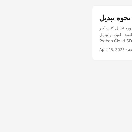
درت داده های خود را آزاد کنید. در فرآیند گام به گام شیرجه
 یا CSV به XLSX با استفاده از
Python Cloud SD
April 18, 2022