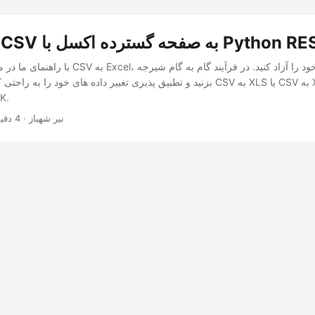
صفحه گسترده اکسل با Python REST API
با راهنمای ما در مورد تبدیل کتاب کار CSV به Excel، ق
بزنید و تطبیق پذیری تغییر داده های خود را به راحتی کشف کنید. از تبدیل CSV به XLS
K.
· نیر شهباز · 4 دقیقه