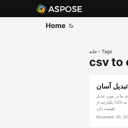
Home
Tags
»
خانه
csv to 
به XLSX با استفاده از NET Cloud SDK، چشم انداز داده خود را تغییر دهید. انتقال
یکپارچه از CSV به XLSX را انجام دهید زیرا برای باز کردن قفل تجزیه و تحلیل داده‌ها، تجسم و همکاری پیشرفته‌تر
اهمیت دارد.
November 30, 20