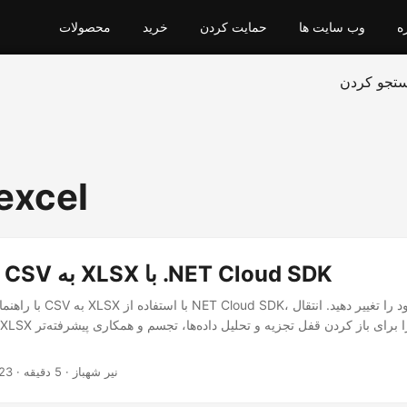
ه
وب سایت ها
حمایت کردن
خرید
محصولات
تجو کردن
excel
تبدیل آسان CSV به XLSX با .NET Cloud SDK
با راهنمای ما در مورد تبدیل CSV 
· نیر شهباز · 5 دقیقه
23