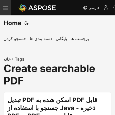
فارسی
T
o
Home
g
g
l
برچسب ها
بایگانی
دسته بندی ها
جستجو کردن
e
n
Tags
»
a
خانه
Create searchable
v
i
PDF
g
a
t
تبدیل PDF اسکن شده به PDF قابل
i
جستجو با استفاده از Java - ذخیره
o