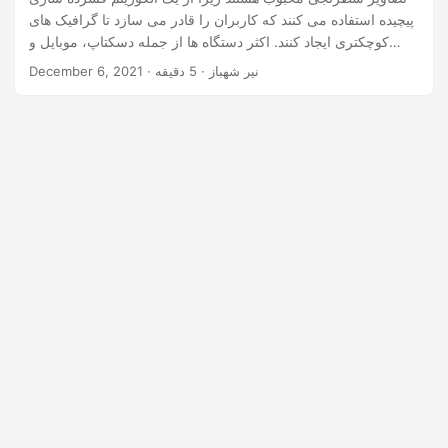
n
پیچیده استفاده می کنند که کاربران را قادر می سازد تا گرافیک های
کوچکتری ایجاد کنند. اکثر دستگاه ها از جمله دسکتاپ، موبایل و
سایر دستگاه های دستی از تصاویر JPG پشتیبانی می کنند. حال اگر
· نیر شهباز · 5 دقیقه
December 6, 2021
نیاز به اشتراک گذاری تصاویر انبوه داشته باشیم، تبدیل JPG به PDF
راه حل مناسبی به نظر می رسد.