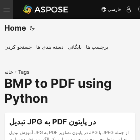
فارسی
T
o
Home
g
g
l
برچسب ها
بایگانی
دسته بندی ها
جستجو کردن
e
n
Tags
»
a
خانه
BMP to PDF using
v
i
Python
g
a
t
تبدیل JPG به PDF در پایتون
i
آموزش تبدیل JPG به PDF در پایتون تصاویر JPG یا JPEG از جمله
o
تصاویر شطرنجی محبوب هستند زیرا از یک الگوریتم فشرده سازی