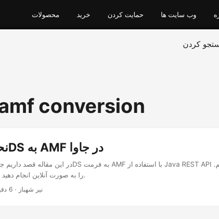
ه
وب سایت ها
حمایت کردن
خرید
محصولات
تجو کردن
 amf conversion
نحوه تبدیل 3DS به AMF در جاوا
تبدیل 3DS به AMF را به صورت آنلاین انجام دهید.
· نیر شهباز · 6 دقیقه