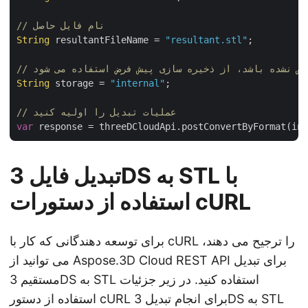
// نام فایل حاصل
String
 resultantFileName = 
"resultant.stl"
;

String
 storage = 
"internal"
;

// عملیات تبدیل را اولیه کنید
var
 response = threeDCloudApi.postConvertByFormat(inp
تبدیل فایل 3DS به STL با
استفاده از دستورات cURL
برای توسعه دهندگانی که کار با cURL را ترجیح می دهند،
می توانید از Aspose.3D Cloud REST API برای تبدیل
مستقیم 3DS به STL استفاده کنید. در زیر جزئیات
استفاده از دستور cURL برای انجام تبدیل 3DS به STL