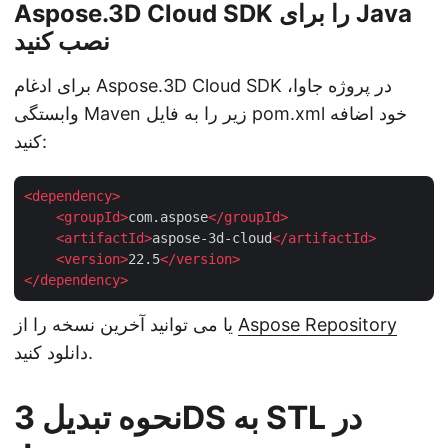
Aspose.3D Cloud SDK را برای Java
نصب کنید
برای ادغام Aspose.3D Cloud SDK در پروژه جاوا،
وابستگی Maven زیر را به فایل pom.xml خود اضافه
کنید:
<
dependency
>
<
groupId
>
com.aspose
</
groupId
>
<
artifactId
>
aspose-3d-cloud
</
artifactId
>
<
version
>
22.5
</
version
>
</
dependency
>
Aspose Repository
یا می توانید آخرین نسخه را از
دانلود کنید.
نحوه تبدیل 3DS به STL در