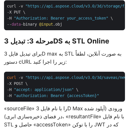
curl -v 
"https://api.aspose.cloud/v3.0/3d/storage/fil
-X PUT \

-H 
"Authorization: Bearer your_access_token"
 \

--
data
-binary 
@input
مرحله 3: تبدیل 3DS به STL Online
برای تبدیل فایل 3D max به STL به صورت آنلاین، لطفاً
دستور cURL زیر را اجرا کنید:
curl
 -v 
"https://api.aspose.cloud/v3.0/3d/saveas/newf
-X POST \

-H 
"accept: application/json"
 \

-H 
"authorization: Bearer {accessToken}"
«sourceFile» را با نام فایل 3D Max ورودی (آپلود شده
در فضای ذخیره‌سازی ابری)، «resultantFile» با نام فایل
STL حاصل و «accessToken» را با توکن JWT که در