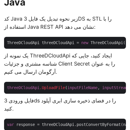
Java
کد Java زیر نحوه تبدیل یک فایل 3DS به STL را با
استفاده از Java REST API نشان می دهد:
ThreeDCloudApi threeDCloudApi = 
new
 ThreeDCloudApi(
"c
یک نمونه از ThreeDCloudApi ایجاد کنید، جایی که
شناسه مشتری و جزئیات Client Secret را به عنوان
آرگومان ارسال می کنیم.
threeDCloudApi
.UploadFile
(
inputFileName
, 
inputStream
فایل ورودی 3ds را در فضای ذخیره سازی ابری آپلود
کنید.
var
 response = threeDCloudApi.postConvertByFormat(nam