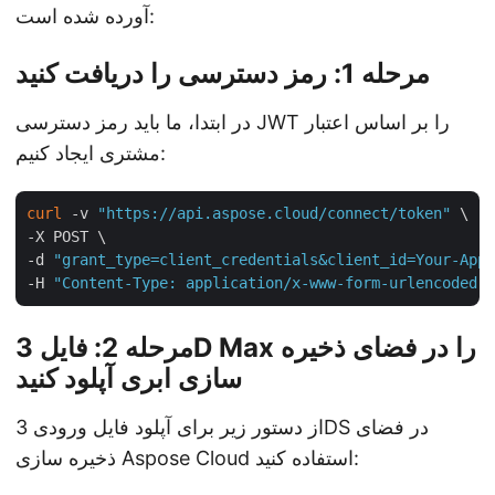
آورده شده است:
مرحله 1: رمز دسترسی را دریافت کنید
در ابتدا، ما باید رمز دسترسی JWT را بر اساس اعتبار
مشتری ایجاد کنیم:
curl
 -v 
"https://api.aspose.cloud/connect/token"
 \

-X POST \

-d 
"grant_type=client_credentials&client_id=Your-App-
-H 
"Content-Type: application/x-www-form-urlencoded"
مرحله 2: فایل 3D Max را در فضای ذخیره
سازی ابری آپلود کنید
از دستور زیر برای آپلود فایل ورودی 3DS در فضای
ذخیره سازی Aspose Cloud استفاده کنید: