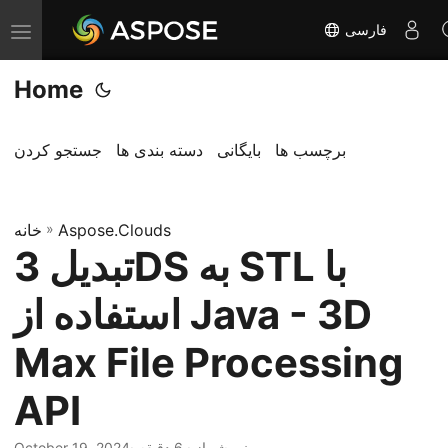
فارسی
T
o
Home
g
g
l
برچسب ها
بایگانی
دسته بندی ها
جستجو کردن
e
n
Aspose.Clouds
»
a
خانه
تبدیل 3DS به STL با
v
i
استفاده از Java - 3D
g
a
Max File Processing
t
API
i
o
· نیر شهباز · 6 دقیقه
October 19, 2024