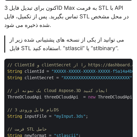
اکنون برای تبدیل فایل 3D Max به فرمت STL با API
تماس بگیرید. پس از تکمیل، فایل STL در محل مشخص
شده ذخیره می شود.
می توانید از یکی از نسخه های پشتیبانی شده زیر از
فایل STL استفاده کنید. “stlascii” یا “stlbinary”.
String
 clientId = 
"XXXXX-XXXXX-XXXXX-XXXXX-f5a14a4b64
String
 clientSecret = 
"XXXXXXXXXXXXXXXXXXXXXXXXXXX"
;

// یک نمونه از Cloud Aspose.3D ایجاد کنید
ThreeDCloudApi threeDCloudApi  = 
new
 ThreeDCloudApi(
"
// نام فایل ورودی 3DS
String
 inputFile = 
"myInput.3ds"
;

// فرمت STL حاصل
String
 newformat = 
"stlascii"
;
