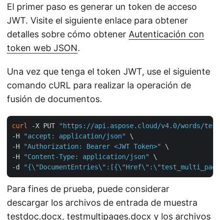
El primer paso es generar un token de acceso
JWT. Visite el siguiente enlace para obtener
detalles sobre cómo obtener
Autenticación con
token web JSON
.
Una vez que tenga el token JWT, use el siguiente
comando cURL para realizar la operación de
fusión de documentos.
curl
 -X PUT 
"https://api.aspose.cloud/v4.0/words/test
-H 
"accept: application/json"
 \

-H 
"Authorization: Bearer <JWT Token>"
 \

-H 
"Content-Type: application/json"
 \

-d 
"{\"DocumentEntries\":[{\"Href\":\"test_multi_page
Para fines de prueba, puede considerar
descargar los archivos de entrada de muestra
testdoc.docx
,
testmultipages.docx
y los archivos