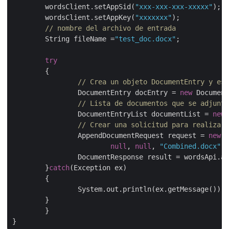
	wordsClient.setAppSid(
"xxx-xxx-xxx-xxxxx"
);

	wordsClient.setAppKey(
"xxxxxxx"
);

// nombre del archivo de entrada
	String fileName =
"test_doc.docx"
;

try
	{

// Crea un objeto DocumentEntry y esp
		DocumentEntry docEntry = 
new
 Document
// Lista de documentos que se adjunta
		DocumentEntryList documentList = 
new
 
// Crear una solicitud para realizar 
		AppendDocumentRequest request = 
new
 A
null
, 
null
, 
"Combined.docx"
, 
		DocumentResponse result = wordsApi.appendDocument(request);

	}
catch
(Exception ex)

	{

		System.out.println(ex.getMessage());

	}

	}
