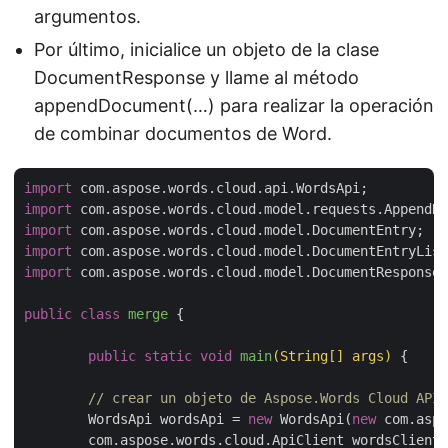
argumentos.
Por último, inicialice un objeto de la clase
DocumentResponse y llame al método
appendDocument(…) para realizar la operación
de combinar documentos de Word.
import
import
import
import
import
 com.aspose.words.cloud.model.DocumentResponse;

public
class
merge
{

public
static
void
main
(String[] args)
{

// crear un objeto de Aspose.Words Cloud API
	WordsApi wordsApi = 
new
 WordsApi(
new
 com.aspo
	com.aspose.words.cloud.ApiClient wordsClient = wordsApi.getApiClient();
