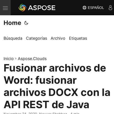
ESPAÑOL
A
l
Home
t
e
r
Búsqueda
Categorías
Archivo
Etiquetas
n
a
Inicio
r
»
Aspose.Clouds
Fusionar archivos de
n
a
Word: fusionar
v
e
archivos DOCX con la
g
API REST de Java
a
c
November 24, 2020
· Nayyer Shahbaz · 4 min