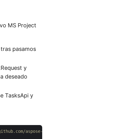
ivo MS Project
entras pasamos
tRequest y
ida deseado
e TasksApi y
github.com/aspose-tasks-cloud/aspose-tasks-cloud-dotnet