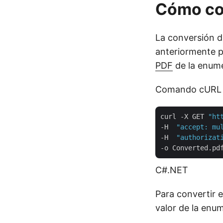
Cómo co
La conversión d
anteriormente p
PDF
de la enume
Comando cURL
curl -X GET 
"ht
-H  
"accept: mu
-H  
"authorizat
C#.NET
Para convertir 
valor de la enu