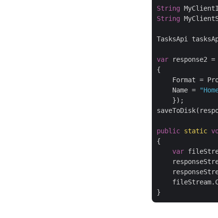
String
 MyClient
String
 MyClient
TasksApi tasksA
var
 response2 =
{

    Format = Pro
    Name = 
"Hom
    });

saveToDisk(resp
public
static
v
{

var
 fileStr
    responseStr
    responseStre
    fileStream.C