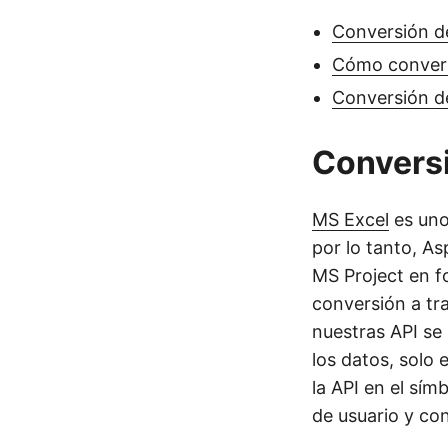
Conversión d
Cómo convert
Conversión 
Convers
MS Excel
es uno
por lo tanto, A
MS Project en f
conversión a tra
nuestras API se 
los datos, solo
la API en el sí
de usuario y co