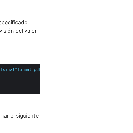
especificado
visión del valor
/format?format=pdf&returnAsZipArchive=false"
 \

nar el siguiente