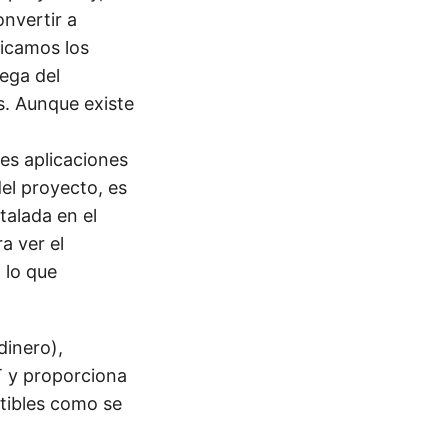
nvertir a
ficamos los
rega del
s. Aunque existe
es aplicaciones
del proyecto, es
talada en el
a ver el
 lo que
dinero),
T y proporciona
tibles como se