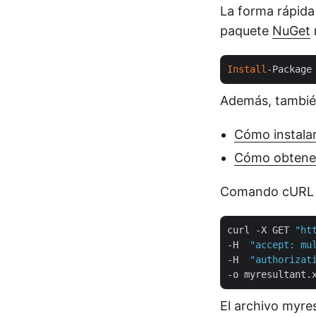
La forma rápida
paquete
NuGet
Install
-Package
Además, también
Cómo instala
Cómo obtener 
Comando cURL
curl -X GET 
"ht
-H  
"accept: mu
-H  
"authorizat
El archivo myres