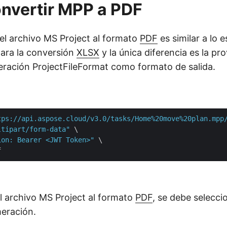
nvertir MPP a PDF
el archivo MS Project al formato
PDF
es similar a lo 
ara la conversión
XLSX
y la única diferencia es la pro
ración ProjectFileFormat como formato de salida.
tps://api.aspose.cloud/v3.0/tasks/Home%20move%20plan.mpp
ltipart/form-data"
 \

ion: Bearer <JWT Token>"
 \

el archivo MS Project al formato
PDF
, se debe seleccio
meración.