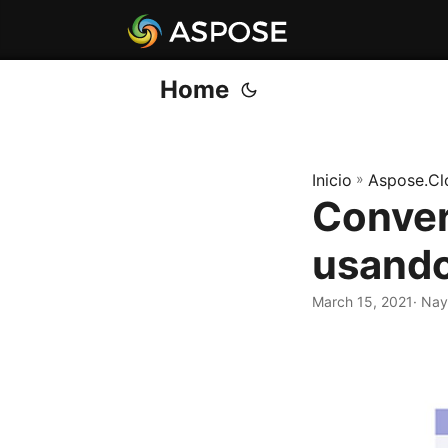
Home
Inicio
»
Aspose.Cl
Conver
usando
March 15, 2021
· Nay