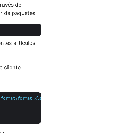
ravés del
r de paquetes:
tes artículos:
 cliente
/format?format=xlsx&returnAsZipArchive=false"
 \

l.