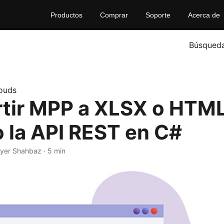
Productos
Comprar
Soporte
Acerca de
Búsqued
ouds
tir MPP a XLSX o HTM
 la API REST en C#
yer Shahbaz · 5 min