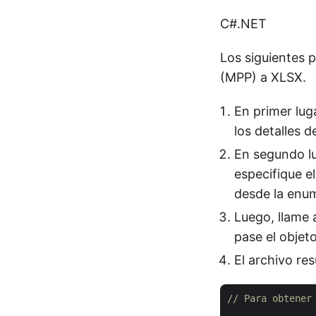
C#.NET
Los siguientes 
(MPP) a XLSX.
En primer lug
los detalles d
En segundo l
especifique e
desde la enu
Luego, llame
pase el objet
El archivo re
// Para obtener