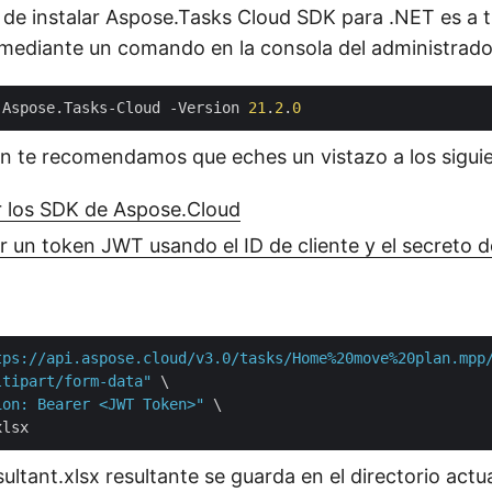
 de instalar Aspose.Tasks Cloud SDK para .NET es a t
mediante un comando en la consola del administrado
 Aspose.Tasks-Cloud -Version 
21
.
2
.
0
 te recomendamos que eches un vistazo a los siguien
r los SDK de Aspose.Cloud
un token JWT usando el ID de cliente y el secreto de
tps://api.aspose.cloud/v3.0/tasks/Home%20move%20plan.mpp
ltipart/form-data"
 \

ion: Bearer <JWT Token>"
 \

ultant.xlsx resultante se guarda en el directorio actua