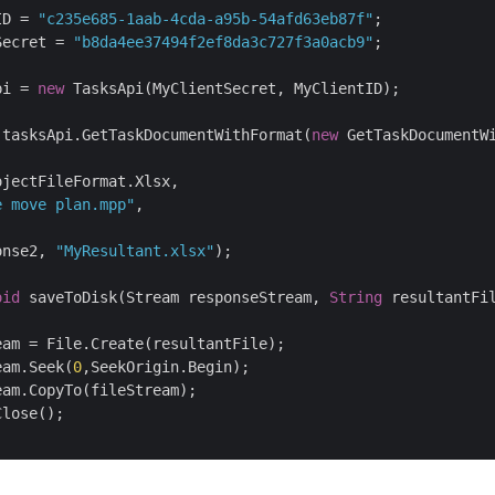
ID = 
"c235e685-1aab-4cda-a95b-54afd63eb87f"
Secret = 
"b8da4ee37494f2ef8da3c727f3a0acb9"
;

pi = 
new
 TasksApi(MyClientSecret, MyClientID);

 tasksApi.GetTaskDocumentWithFormat(
new
 GetTaskDocumentWi
jectFileFormat.Xlsx,

e move plan.mpp"
,

onse2, 
"MyResultant.xlsx"
);

oid
 saveToDisk(Stream responseStream, 
String
 resultantFil
eam = File.Create(resultantFile);

eam.Seek(
0
,SeekOrigin.Begin);

am.CopyTo(fileStream);

lose();
