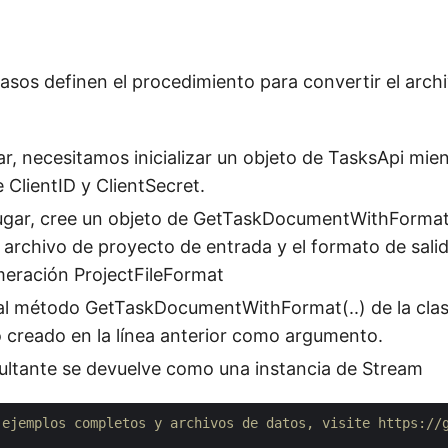
pasos definen el procedimiento para convertir el arch
ar, necesitamos inicializar un objeto de TasksApi mi
e ClientID y ClientSecret.
ugar, cree un objeto de GetTaskDocumentWithForma
l archivo de proyecto de entrada y el formato de sal
meración ProjectFileFormat
 al método GetTaskDocumentWithFormat(..) de la clas
o creado en la línea anterior como argumento.
sultante se devuelve como una instancia de Stream
 ejemplos completos y archivos de datos, visite https://